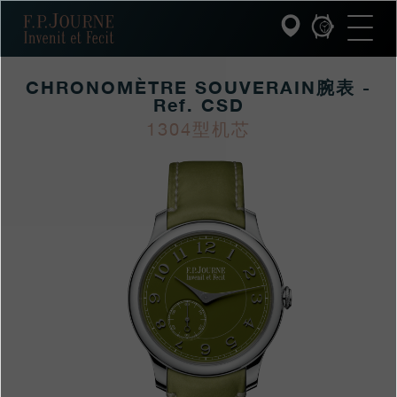
跳
跳
跳
F.P.Journe
转
到
过
至
页
搜
主
脚
索
要
CHRONOMÈTRE SOUVERAIN腕表 -
内
容
Ref. CSD
INVENIT ET FECIT (发明与制造)
1304型机芯
https://www.fpjourne
FP
https://www.fpjourne
FP
系列
hans/xilie/xianliang-
Journe
hans
Journe
F.P.JOURNE的世界
xilie/chronometre-
souverainwanbiao
PATRIMOINE服务
客户服务
餐厅
媒体