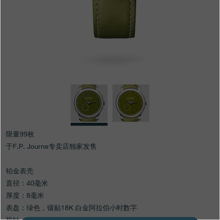
专卖店
产品目录
联系方式
Search
搜索
简体中文
FRANÇAIS
ENGLISH
日本語
限量99枚
于F.P. Journe专卖店独家发售
铂金表壳
直径：40毫米
厚度：8毫米
表盘：绿色，镶贴18K 白金阿拉伯小时数字