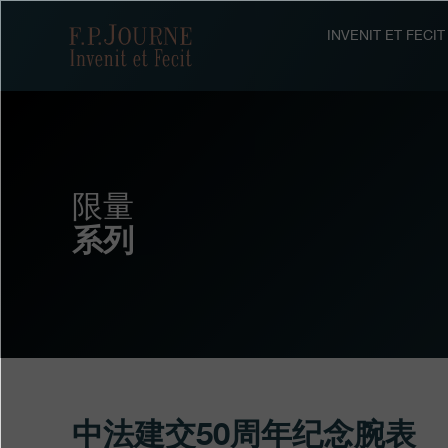
跳
跳
跳
转
到
过
F.P.Journe
INVENIT ET FEC
至
页
搜
主
脚
索
要
内
容
限量
系列
中法建交50周年纪念腕表