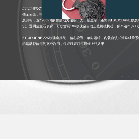
纪念之作OCTA AUTOMATIQUE LUNE月相自动腕表
铂金表壳，搭配专为此次盛事特别打造的新颖蓝色表盘，配以金质阿拉伯数字
及月相，逾120小时的超强动力储备，大日期显示，还饰有F.P.JOURNE以
识。透明蓝宝石表背，可欣赏到18K玫瑰金自动上弦机械机芯，频率达21,600
F.P.JOURNE 22K玫瑰金摆陀，偏心设置，单向运转，内载自锁式滚珠轴
的运动都能得到充分利用，保证腕表获得最佳上弦效果。
伪冒品
伪冒品