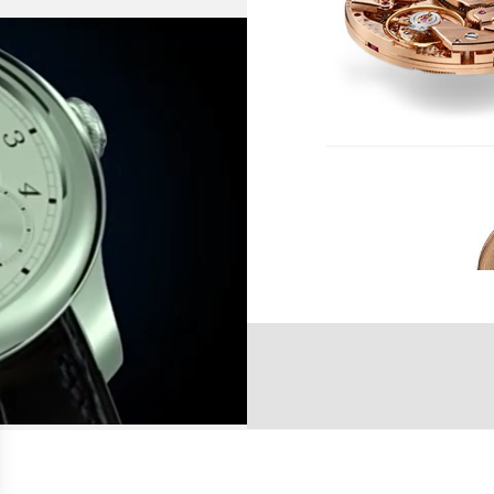
朝
通
瞬
频率 :
2
摆轮 :
惯
升
振幅 :
1
9
动力储备 :
1
宝石数量 :
3