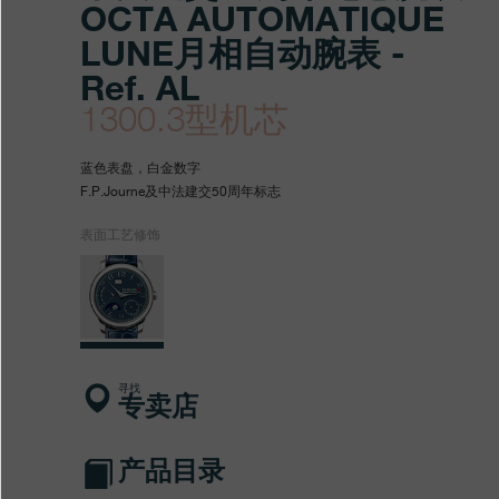
OCTA AUTOMATIQUE
LUNE月相自动腕表 -
Ref. AL
1300.3型机芯
https://www.fpjourne.com/z
FP
https://www.fpjourne.com/z
FP
蓝色表盘，白金数字
hans/xilie/xianliang-
Journe
hans
Journe
F.P.Journe及中法建交50周年标志
xilie/zhongfajianjiao50zhou
表面工艺修饰
automatique
寻找
专卖店
产品目录