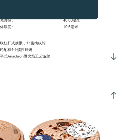
体厚度 :
5.80毫米
弦转柄高度 :
3.10毫米
柄螺纹直径 :
S0.90毫米
壳直径 :
40.00毫米
体厚度 :
10.6毫米
联杠杆式擒纵，15齿擒纵轮
轮配有4个惯性砝码
平式Anachron微火焰工艺游丝
动式外桩座
卡度游丝摆轮
ivatronic游丝通过激光焊接于内桩
过销杆固定GE外桩
位置表冠，滑动式主发条
心式摆陀
在旋转器上)：
24小时顺时针旋转274圈 (主发条不松弛的情况下)
向自动上弦