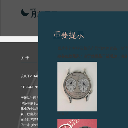
设置
月相显示
重要提示
图片中的时钟及相关产品均为伪冒品，敬
致各位收藏家：由于伪冒品日益增加，请
关于
该表于2014至2016年间生产。
F.P.JOURNE荣任中法建交50周年官方指定制表师
庆祝法兰西共和国与中华人民共和国建交50周年
30多年的职业制表生涯令F.P.JOURNE造诣匪浅，创意无穷，堪称“高级钟
此成为中法建交50年的官方指定制表师。作为这一盛事的赞助人，F.P.JOU
伪冒品
表，数度亮相于中法建交50周年的各种庆祝活动上。F.P.JOURNE堪称钟
在全世界建有9家专卖店，形成了专属的销售网络，其中包括巴黎FAUBOURG SA
的一家 (毗邻爱丽舍宫)，以及中国香港地标建筑太子大厦内的一家 (开办于200