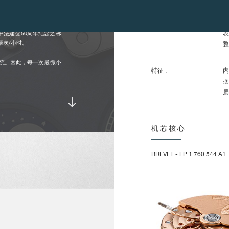
整
上
转
、时针、分针、小秒针以
表
及中法建交50周年纪念之标
振次/小时。
整
承系统。因此，每一次最微小
特征 :
内
摆
扁
活
无
N
机芯核心
通
三
BREVET - EP 1 760 544 A1
偏
旋转速度 :
(
每
特征 :
单