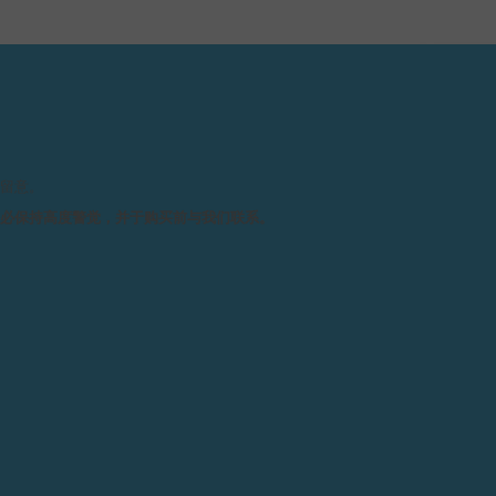
请留意。
务必保持高度警觉，并于购买前与我们联系。
技术规格
各项指示 :
中
4
大
9
月
表”领域的卓越代表，他也凭
RNE特地设计了一款纪念腕
表业之翘楚，名企业之领袖，
尺寸 :
整
INT-HONORÉ大街上
带
6年)。