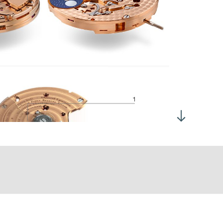
两个相反方向旋转表冠 (位置2) 均可设置日期
过表冠 (位置3) 设置时间
跳日期
1,600振次/小时 (3赫兹)
量：10.10毫克/平方厘米
力角：52°
2小时，表盘朝上：> 280°
0小时，表盘朝上：> 220°
60 ± 10 小时
6