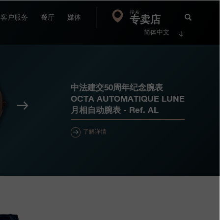
搜索
Search
专卖店
搜
客户服务
餐厅
媒体
简体中文
索
FP
Jour
中法建交50周年纪念腕表
OCTA AUTOMATIQUE LUNE
下
月相自动腕表
- Ref.
AL
一
个
了解详情