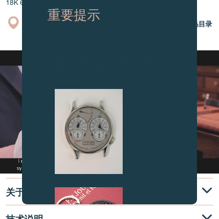
18K 6N金折叠式表扣
重要提示
专卖店
产品目录
图片中的时钟及相关产品均为伪冒品，
敬请留意。
致各位收藏家：由于伪冒品日益增加，
请务必保持高度警觉，并于购买前与我
们联系。
伪冒品
关于
技术说明