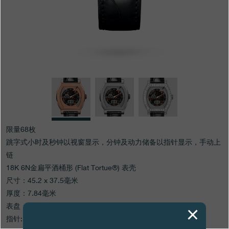
专卖店
产品目录
联系方式
Search
搜索
简体中文
FRANÇAIS
ENGLISH
日本語
限量68枚
跳字式小时及秒钟以视窗显示，分钟及动力储备以指针显示，手动上
链
18K 6N金扁平酒桶形 (Flat Tortue®) 表壳
尺寸：45.2 x 37.5毫米
厚度：7.84毫米
表盘：烟熏色蓝宝石水晶带视窗，外圈精纲部分以螺丝固定
指针: 蓝钢及象牙白色精钢