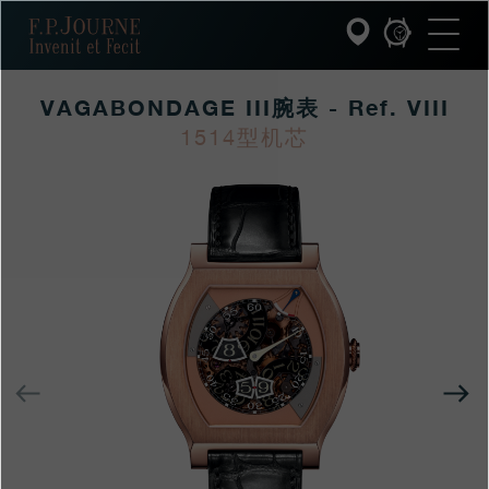
跳
跳
跳
F.P.Journe
转
到
过
至
页
搜
主
脚
索
要
VAGABONDAGE III腕表 - Ref. VIII
内
容
INVENIT ET FECIT (发明与制造)
1514型机芯
https://www.fpjourne
FP
https://www.fpjourne
FP
系列
hans/xilie/xianliang-
Journe
hans
Journe
xilie/vagabondage-
F.P.JOURNE的世界
iiiwanbiao
PATRIMOINE服务
客户服务
上
餐厅
一
个
媒体