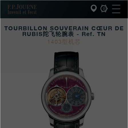
跳
跳
跳
F.P.Journe
转
到
过
至
页
搜
主
脚
索
要
TOURBILLON SOUVERAIN CŒUR DE
内
容
RUBIS陀飞轮腕表 - Ref. TN
INVENIT ET FECIT (发明与制造)
1403型机芯
https://www.fpjourne
FP
https://www.fpjourne
FP
系列
hans/xilie/xianliang-
Journe
hans
Journe
F.P.JOURNE的世界
xilie/tourbillon-
souverain-
PATRIMOINE服务
coeur-
de-
客户服务
rubistuofeilunwanbiao
餐厅
媒体