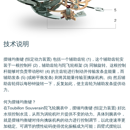
伪冒品
技术说明
摆锤均衡键 (恒定动力装置) 包括一个辅助齿轮 (1)，这个辅助齿轮安
装于一根控制杆 (2)，辅助齿轮与陀飞轮框架 (3) 同轴旋转。这根控制
杆能够对负责带动秒针 (4) 的主齿轮进行制动并传输发条盒能量，而
辅助发条 (5) (或称平衡发条) 则将其能量传输至擒纵机构。(6) 然后辅
助齿轮得以每秒钟旋转一下，反复如此，使主齿轮为辅助发条提供动
力。
伪冒品
何为摆锤均衡键？
在Toubillon Souverain陀飞轮腕表中，摆锤均衡键 (恒定力装置) 好比
水坝控制水流，从而为涡轮机叶片提供不变的动力。具体到腕表中，
就是摆锤均衡键对传向擒纵机构的动力进行控制调节，以此使速率更
加稳定。可调节的惯性砝码使得优化振幅成为可能；四臂式摆轮以