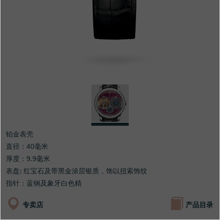
专卖店
产品目录
联系方式
Search
搜索
简体中文
FRANÇAIS
ENGLISH
日本語
铂金表壳
直径：40毫米
厚度：9.9毫米
表盘: 红宝石及带黑金涂层银质，饰以扭索饰纹
指针：蓝钢及象牙白色精
专卖店
产品目录