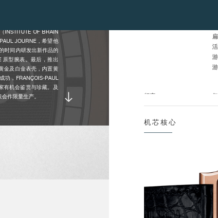
把
UE®）的表壳内，然而当
留在原型阶段。
平衡摆轮 :
平
TITUTE OF BRAIN
扁
PAUL JOURNE，希望他
活
的时间内研发出新作品的
游
AGE 原型腕表。最后，推出
游
、黄金及白金表壳，内置黄
RANÇOIS-PAUL
藏家有机会鉴赏与珍藏。及
频率 :
每
仅会作限量生产。
机芯核心
摆轮摆幅 :
走
金表壳搭配玫瑰金手动上链机
ABONDAGE （流浪
走
表同出一辙。
主要特征 :
杠
RTUE®）的铂金表壳，但改
两
增的名声及日益殷切的需
双
表。为了让收藏家有机会拥有完
号的VAGABONDAGE
动力储备 :
5