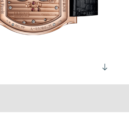
时于活动视窗显示，分钟以活动视窗位置指示
细打磨工艺
份主夹板缀以珍珠纹
板饰有日内瓦波纹
丝经打磨，其凹槽经倒角处理
钳未端作圆纹打磨
钢部件以人手打磨及倒角处理
平酒桶形（Flat Tortue®)：45.20 x 37.50毫米
度：7.60毫米
8K 6N金款式限量68枚
芯，不包括表盘：168
芯连表壳及表带：189