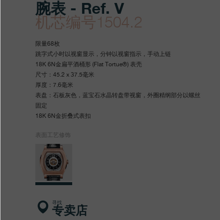
腕表 - Ref. V
机芯编号1504.2
https://www.fpjourne.com/z
FP
https://www.fpjourne.com/z
FP
限量68枚
hans/xilie/xianliang-
Journe
hans
Journe
跳字式小时以视窗显示，分钟以视窗指示，手动上链
18K 6N金扁平酒桶形 (Flat Tortue®) 表壳
xilie/vagabondage-
尺寸：45.2 x 37.5毫米
i-
厚度：7.6毫米
表盘：石板灰色，蓝宝石水晶转盘带视窗，外圈精纲部分以螺丝
6njinwanbiao
固定
18K 6N金折叠式表扣
表面工艺修饰
寻找
专卖店