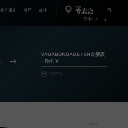
搜索
Search
专卖店
搜
客户服务
餐厅
媒体
简体中文
索
FP
Jour
VAGABONDAGE I 6N金腕表
下
- Ref.
V
一
个
了解详情
其他视图