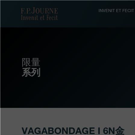
跳
跳
跳
转
到
过
F.P.Journe
INVENIT ET FEC
至
页
搜
主
脚
索
要
内
容
限量
系列
VAGABONDAGE I 6N金