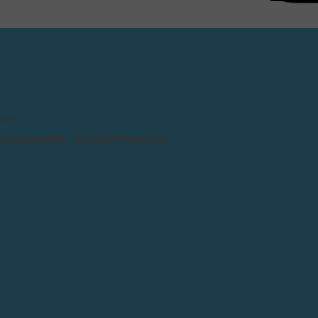
请留意。
务必保持高度警觉，并于购买前与我们联系。
技术规格
机芯 :
机
手
2
机芯尺寸 :
整
机
 (意思为活在当下) 的腕表，
整
表盘上围绕着中央摆轮漫
主
样表盘上有着漫游小时显示的腕