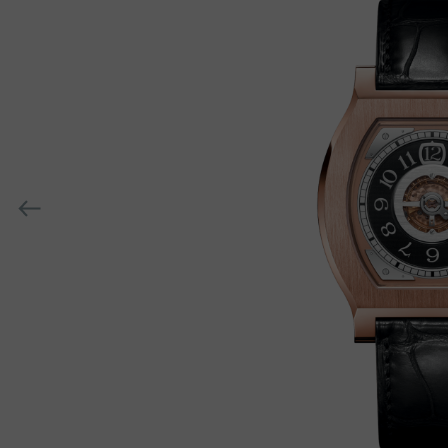
h-
h-
上
一
个