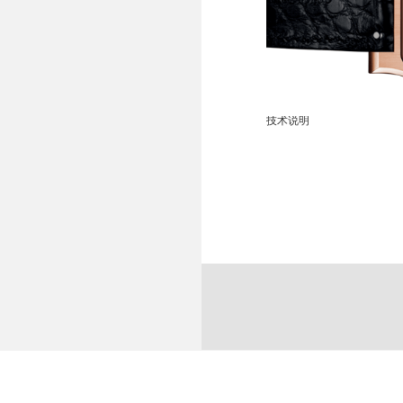
字式小时和数字式秒钟显示，
各项指示 :
小
69枚，6N金版腕表则限
NDAGE III。
打磨装饰 :
精
部
，但它并不单纯是 2004 年
技术说明
桥
E I GOLD 采用尺寸为
螺
IS-PAUL JOURNE 所
我们所拥有的经验令品牌可以
卡
机芯经改良升级，仿如一个
精
出申请，若客人同时拥有相同
表壳 :
扁
６Ｎ金版本），其申请将会被优
厚
限量系列 :
1
零件数目 :
机
机