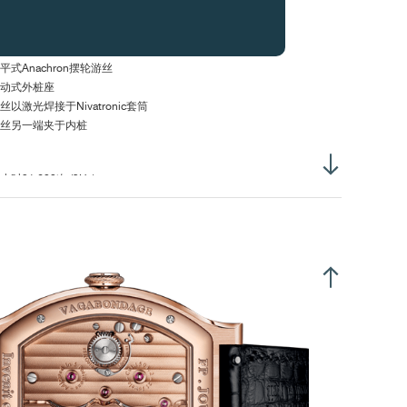
芯螺纹直径 :
S0.90毫米
衡摆轮，设有16颗螺丝
平式Anachron摆轮游丝
动式外桩座
丝以激光焊接于Nivatronic套筒
丝另一端夹于内桩
小时21,600次 (3Hz)
时12小时，表面向上：300°
时12小时，垂直：270°
杆式擒纵系统，15齿
段式表冠
发条鼓
0±2 小时