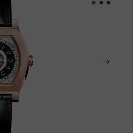
下
一
个