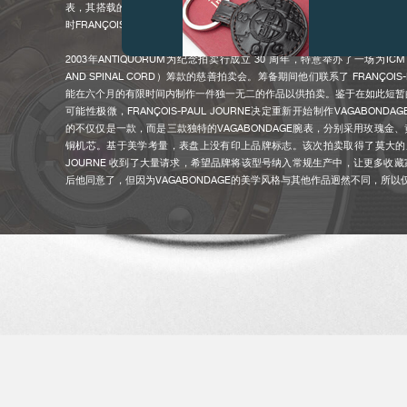
表，其搭载的手动上链机芯经重新设计以便装嵌在扁平酒桶形（FLAT TORT
时FRANÇOIS-PAUL JOURNE忙于研发其他项目，因而决定将这款腕表保
2003年ANTIQUORUM为纪念拍卖行成立 30 周年，特意举办了一场为ICM（INS
AND SPINAL CORD）筹款的慈善拍卖会。筹备期间他们联系了 FRANÇOIS-
能在六个月的有限时间内制作一件独一无二的作品以供拍卖。鉴于在如此短暂
可能性极微，FRANÇOIS-PAUL JOURNE决定重新开始制作VAGABOND
的不仅仅是一款，而是三款独特的VAGABONDAGE腕表，分别采用玫瑰金
伪冒品
铜机芯。基于美学考量，表盘上没有印上品牌标志。该次拍卖取得了莫大的成功，F
JOURNE 收到了大量请求，希望品牌将该型号纳入常规生产中，让更多收
后他同意了，但因为VAGABONDAGE的美学风格与其他作品迥然不同，所以
2004年：VAGABONDAGE I — 机芯编号 1504
VAGABONDAGE I 是流浪者三部曲的第一款腕表，限量生产 69 枚，以铂
芯，表盘上跳字式小时显示设于一个会随分钟位置漫游的视窗内，因而取名为VAG
者）。腕表保留了表盘上没有印上品牌标志的特点，与2003 年拍卖的三款腕
2010年：VAGABONDAGE II — 机芯编号1509
伪冒品
VAGABONDAGE II继承前作的设计风格，同样采用扁平酒桶形（FLAT TO
为以数字式小时和数字式分钟显示时间。除了69枚铂金腕表外，基于与日俱
求，FRANÇOIS-PAUL JOURNE 决定同时推出68枚配备6N金表壳的腕
整一套流浪者三部曲，VAGABONDAGE I的拥有者可享有优先权去购买相同序
II。