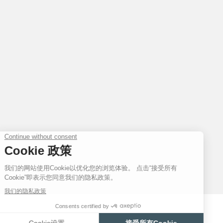
2017年：VAGABONDAGE III — 机芯编号1514
流浪者三部曲的最后一款腕表于2017 年问世，VAGABONDAGE III具数
这项世界首创的功能因高度复杂而从未在制表史上出现。铂金版腕表限量发行
量发行68枚，同样地VAGABONDAGE II的拥有者可优先选购相同序号的VAGABO
伪冒品
2022年： VAGABONDAGE I GOLD — 机芯编号1504.2
F.P.JOURNE推出VAGABONDAGE I GOLD以完成6N金版本的流浪者三部曲
的铂金 VAGABONDAGE I的复制本。与18年前有所不同的是，VAGABONDAG
45.2 X 37.5 毫米的表壳，搭载经改良的1504.2型手动上链机芯。正如 FRANÇO
说：第一枚 VAGABONDAGE 在当时已足够被视为腕表原型，然而今天
去制造更好、更可靠的机芯，因此与当初使用的1504型机芯相比，现在的
全新机芯，因而取名为 1504.2型机芯。 
一如既往，如有意购买VAGABONDAGE I GOLD的客人必需先向品牌作
序列号的 VAGABONDAGE II（６Ｎ金版本）和VAGABONDAGE III（
伪冒品
先考虑。