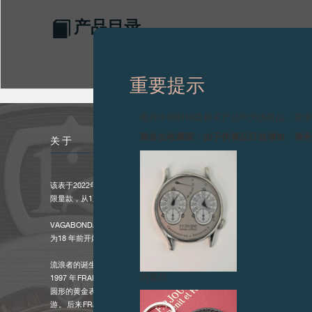
产品目录
重要提示
图片中的时钟及相关产品均为伪冒品，敬
致各位收藏家：由于伪冒品日益增加，请
关于
该表于2022年生产
限量款，从1至68分别编号
VAGABONDAGE I GOLD
为18 年前开始的三部曲写下最终章
流浪者的诞生
伪冒品
1997 年FRANÇOIS-PAUL JOURNE 为朋友打造了一款名为 CARPEDIEM
圆形的黄金表壳内搭载一枚独一无二的自动上链机芯，其跳字式小时显示会在
游。后来FRANÇOIS-PAUL JOURNE研发了一款如CARPEDIEM一