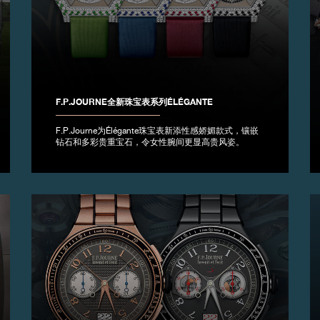
F.P.JOURNE全新珠宝表系列ÉLÉGANTE
F.P.Journe为Élégante珠宝表新添性感娇媚款式，镶嵌
钻石和多彩贵重宝石，令女性腕间更显高贵风姿。