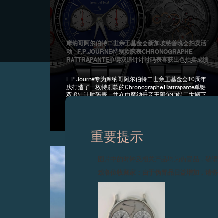
摩纳哥阿尔伯特二世亲王基金会新加坡慈善晚会拍卖活
动 - F.P.JOURNE特别款腕表CHRONOGRAPHE
RATTRAPANTE单键双追针计时码表喜获出色拍卖成绩
F.P.Journe专为摩纳哥阿尔伯特二世亲王基金会10周年
庆打造了一枚特别款的Chronographe Rattrapante单键
双追针计时码表，并在由摩纳哥亲王阿尔伯特二世殿下
亲自出席的新加坡慈善晚会上以400,000SGD的高价成
功拍卖。
重要提示
图片中的时钟及相关产品均为伪冒品，敬
致各位收藏家：由于伪冒品日益增加，请