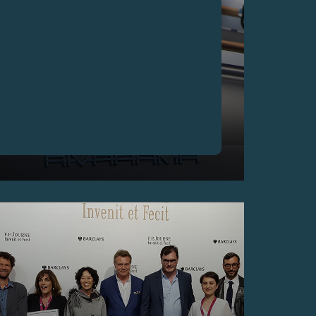
F.P.JOURNE荣任摩纳哥RIVA TROPHY赛事官方合作
伙伴
2018年6月29至30日——F.P.Journe与Riva携手，共同
踏上摩纳哥到圣特罗佩 (St-Tropez) 的传奇之路