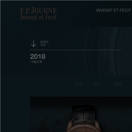
跳
跳
跳
转
到
过
F.P.Journe
INVENIT ET FEC
至
页
搜
主
脚
索
要
内
容
按类别
过滤
活动
2018
15篇文章
赞助
奖项
2025
2024
2023
展览
拍卖
竞赛