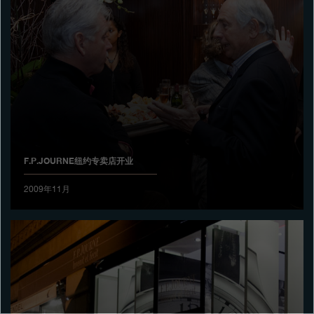
专卖店
产品目录
联系方式
Search
搜索
F.P.JOURNE纽约专卖店开业
简体中文
FRANÇAIS
ENGLISH
日本語
2009年11月