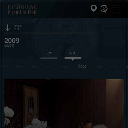
跳
跳
跳
F.P.Journe
转
到
过
至
页
搜
主
脚
索
要
内
按类别
过滤
容
INVENIT ET FECIT (发明与制造)
活动
2009
6篇文章
系列
赞助
当前
历史
F.P.JOURNE的世界
奖项
2014
2013
2012
2011
2010
2009
2008
2007
2
展览
PATRIMOINE服务
拍卖
客户服务
竞赛
餐厅
媒体