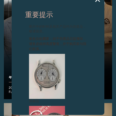
重要提示
图片中的时钟及相关产品均为伪冒品，
敬请留意。
致各位收藏家：由于伪冒品日益增加，
请务必保持高度警觉，并于购买前与我
们联系。
年轻制表人才竞赛 2026
2026年4月14日, 日内瓦 – 颁授奖项予优胜者：Shin Ohno，日本 ，
Fuyu-Geshiki.
伪冒品