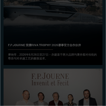
专卖店
产品目录
联系方式
Search
搜索
F.P.JOURNE 荣膺RIVA TROPHY 2026赛事官方合作伙伴
简体中文
FRANÇAIS
ENGLISH
日本語
摩纳哥，2026年6月26日至27日－亦建基于两大品牌均秉持着对传统的
尊崇与对卓越工艺的极致追求。