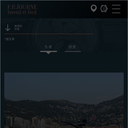
跳
跳
跳
F.P.Journe
转
到
过
至
页
搜
主
脚
索
要
内
按类别
过滤
容
INVENIT ET FECIT (发明与制造)
活动
7篇文章
当前
历史
系列
赞助
F.P.JOURNE的世界
奖项
展览
PATRIMOINE服务
拍卖
客户服务
竞赛
餐厅
媒体