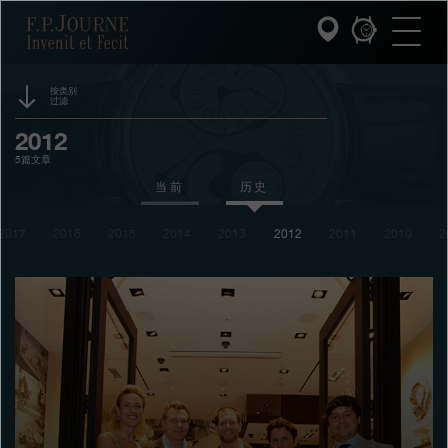
跳
跳
跳
F.P.Journe
转
到
过
至
页
搜
主
脚
索
要
内
按类别
过滤
容
INVENIT ET FECIT (发明与制造)
活动
2012
5篇文章
系列
赞助
当前
历史
F.P.JOURNE的世界
奖项
2017
2016
2015
2014
2013
2012
2011
2010
2
展览
PATRIMOINE服务
拍卖
客户服务
竞赛
餐厅
媒体