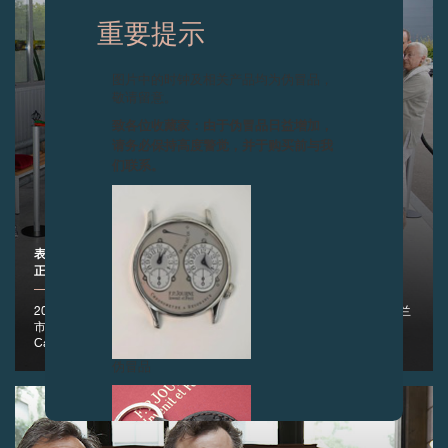
重要提示
图片中的时钟及相关产品均为伪冒品，
敬请留意。
致各位收藏家：由于伪冒品日益增加，
请务必保持高度警觉，并于购买前与我
们联系。
表盘厂CADRANIERS DE GENÈVE与表壳厂BOÎTIERS DE GENÈVE
正式落成启用
2012年9月18日，梅兰 (Meyrin)——上周二早6点，在位于日内瓦州梅兰
市的一幢联合建筑内 (地址：11 rue Emma Kammacher)，表盘厂
Cadraniers de Genève与表壳厂Boîtiers de Genève正式落成启用
伪冒品