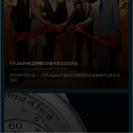
专卖店
产品目录
联系方式
Search
搜索
F.P.JOURNE迈阿密巴尔港专卖店正式开业
简体中文
FRANÇAIS
ENGLISH
日本語
2012年12月1日——F.P.Journe于著名的迈阿密巴尔港购物中心开设专
卖店