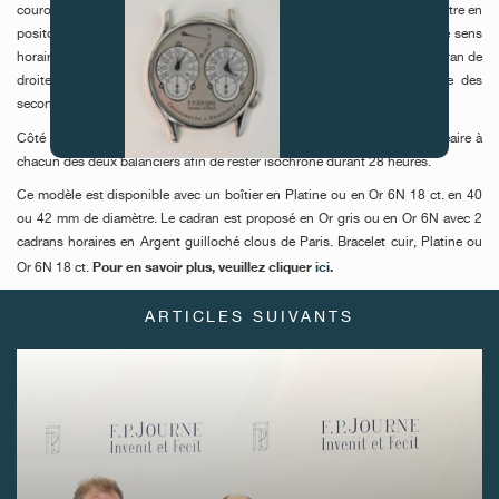
couronne maintenant placée à 2 heures facilitant le remontage de la montre en
positon 0. La mise à l‘heure se fait en position 2 de la couronne, dans le sens
horaire pour le cadran de gauche et dans le sens
anti-horaire
pour le cadran de
droite. La couronne à 4 heures permet la remise à zéro simultanée des
secondes.
Côté mouvement, 2 «Remontoirs d’Égalités» transmettent une force linéaire à
chacun des deux balanciers afin de rester isochrone durant 28 heures.
FAUX
Ce modèle est disponible avec un boîtier en Platine ou en Or 6N 18 ct. en 40
ou 42 mm de diamètre. Le cadran est proposé en Or gris ou en Or 6N avec 2
cadrans horaires en Argent guilloché clous de Paris. Bracelet cuir, Platine ou
Pour en savoir plus, veuillez cliquer
ici
.
Or 6N 18 ct
.
ARTICLES SUIVANTS
FAUX