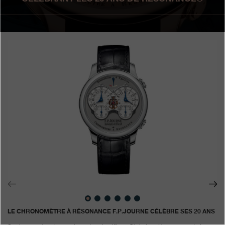
Boutiques
Catalogue
Contact
Search
Rechercher
FRANÇAIS
ENGLISH
日本語
简体中文
LE
CHRONOMÈTRE À RÉSONANCE F.P.JOURNE CÉLÈBRE SES 20 ANS