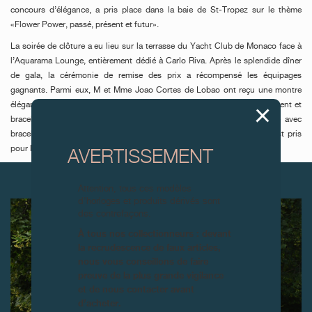
concours d’élégance, a pris place dans la baie de St-Tropez sur le thème
«Flower Power, passé, présent et futur».
La soirée de clôture a eu lieu sur la terrasse du Yacht Club de Monaco face à
l’Aquarama Lounge, entièrement dédié à Carlo Riva. Après le splendide dîner
de gala, la cérémonie de remise des prix a récompensé les équipages
gagnants. Parmi eux, M et Mme Joao Cortes de Lobao ont reçu une montre
élégante by F.P.Journe 40mm en titane avec diamants, cadran luminescent et
bracelet caoutchouc marine, et la nouvelle élégante 48mm en Titane avec
bracelet caoutchouc marine et cadran luminescent. Le rendez-vous est pris
pour l’édition 2017.
AVERTISSEMENT
ARTICLES SUIVANTS
Attention, tous ces modèles
d’horloges et produits dérivés sont
des contrefaçons.
À tous nos collectionneurs : devant
la recrudescence de faux articles,
nous vous conseillons de faire
preuve de la plus grande vigilance
et de nous contacter avant
d’acheter.