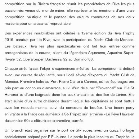
compétition sur la Riviera française réunit les propriétaires de Riva les plus
passionnés venus du monde entier. Elle représente les émotions d’une vraie
compétition nautique et le partage des valeurs communes de nos deux
maisons pour un artisanat irréprochable.
Des expériences inoubliables ont célébré la 12ème édition du Riva Trophy
2016, conduit par Lia Riva, avec la participation du Yacht Club de Monaco.
Les bateaux Riva les plus spectaculaires ont fait leur entrée comme
protagonistes de la course, allant du légendaire Aquarama, Aquariva Super,
Rivale ’52, Opera Super, Duchessa ’92 au Domino’ 88.
Chaque arrêt faisait l’objet d’expériences inédites. La compétition a débuté
avec une course de régularité, sous l’oeil sévère d’experts du Yacht Club de
Monaco. Première halte au Port Pierre Canto à Cannes, où les équipages ont
pris part au concours d’amarrage, suivi d’un déjeuner “Provencal” sur l’île St
Honorat et d’une baignade dans les eaux cristallines des Iles de Lérins. Elle
était suivie d’un autre challenge durant lequel les capitaines se sont battus
avec les noeuds marins, suivi du concours de bouées. Une beach party
enivrante à la Plage des Jumeaux à St-Tropez sur le thème «Le Rêve Hawaïen
des années 60» a clôturé cette première journée.
Un brunch était organisé sur le port de St-Tropez avec un quizz horloger
spécialement préparé par F.P.Journe. La partie la plus insolite du Trophée, le