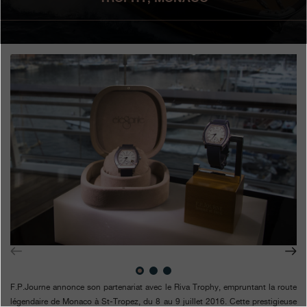
Boutiques
Catalogue
Contact
Search
Rechercher
FRANÇAIS
ENGLISH
日本語
简体中文
F.P.Journe annonce son partenariat avec le Riva Trophy, empruntant la route
légendaire de Monaco à St-Tropez, du 8 au 9 juillet 2016. Cette prestigieuse