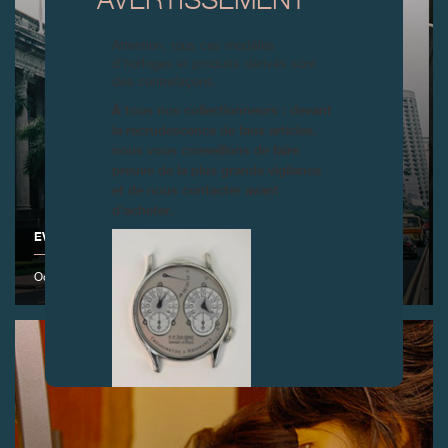
AVERTISSEMENT
Attention, tous ces modèles
d’horloges et produits dérivés sont
des contrefaçons.
À tous nos collectionneurs : devant
la recrudescence de faux articles,
nous vous conseillons de faire
preuve de la plus grande vigilance
et de nous contacter avant
d’acheter.
EVENEMENT F.P.JOURNE À SINGAPOUR
Octobre 2003
FAUX