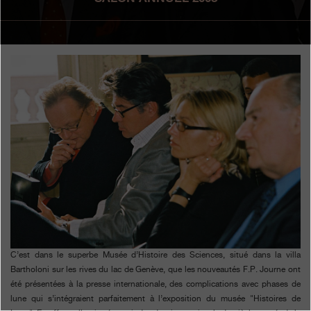
Boutiques
Catalogue
Contact
Search
Rechercher
FRANÇAIS
ENGLISH
日本語
简体中文
C’est dans le superbe Musée d’Histoire des Sciences, situé dans la villa
Bartholoni sur les rives du lac de Genève, que les nouveautés F.P. Journe ont
été présentées à la presse internationale, des complications avec phases de
lune qui s’intégraient parfaitement à l’exposition du musée "Histoires de