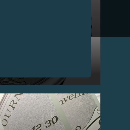
EVÉNEMENT ANNUEL DE L’IRP BAL DU
PRINTEMPS, GENÈVE
C’est pour soutenir la fondation IRP luttant contre la
paraplégie www.irp.ch que l’acteur mythique Alain
Delon et le maître horloger François-Paul Journe ont
signé une pièce d’exception mettant en commun leur
passion pour les arts.