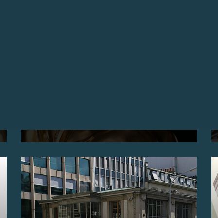
INAUGURATION DU NOUVEL ESPACE
D’EXPOSITION DE LA MANUFACTURE, GENÈVE
Manufacture F.P. Journe - 17 rue de l'Arquebuse -
1204 Geneva