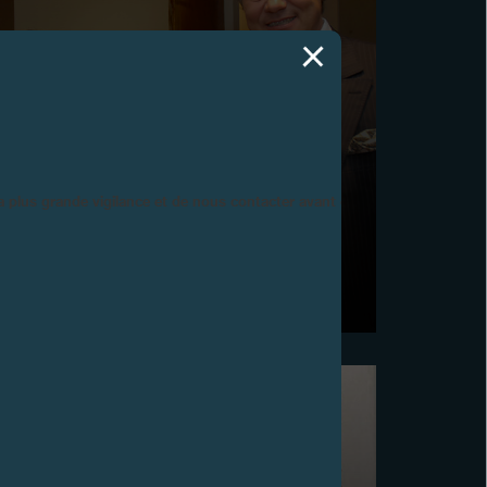
la plus grande vigilance et de nous contacter avant d’acheter.
5ÈME ANNIVERSAIRE BOUTIQUE F.P.JOURNE
TOKYO
Juin 2009