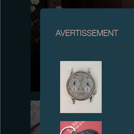
AVERTISSEMENT
Attention, tous ces modèles d’horloges et
À tous nos collectionneurs : devant la r
INAUGURATION DE LA BOUTIQUE SALON
F.P.JOURNE, NEW YORK
Novembre 2009
FAUX