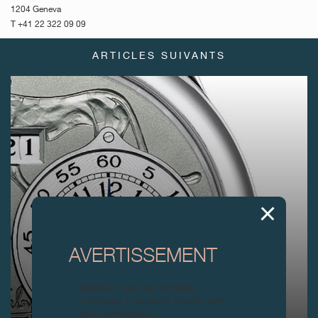
1204 Geneva
T +41 22 322 09 09
ARTICLES SUIVANTS
AVERTISSEMENT
Attention, tous ces modèles
d’horloges et produits dérivés sont
des contrefaçons.