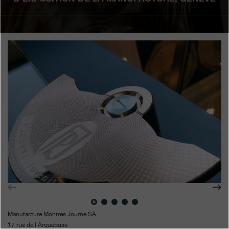
Boutiques
Catalogue
Contact
Search
Rechercher
FRANÇAIS
ENGLISH
日本語
简体中文
Manufacture Montres Journe SA
17 rue de l'Arquebuse