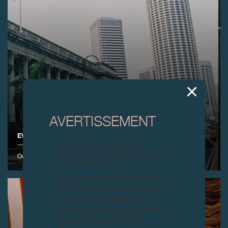
AVERTISSEMENT
EVENEMENT F.P.JOURNE À SINGAPOUR
Attention, tous ces modèles
d’horloges et produits dérivés sont
Octobre 2003
des contrefaçons.
À tous nos collectionneurs : devant
la recrudescence de faux articles,
nous vous conseillons de faire
preuve de la plus grande vigilance
et de nous contacter avant