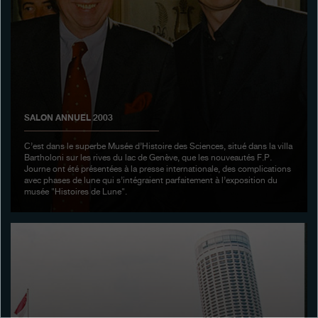
Boutiques
Catalogue
Contact
Search
Rechercher
SALON ANNUEL 2003
C’est dans le superbe Musée d’Histoire des Sciences, situé dans la villa
Bartholoni sur les rives du lac de Genève, que les nouveautés F.P.
FRANÇAIS
ENGLISH
日本語
简体中文
Journe ont été présentées à la presse internationale, des complications
avec phases de lune qui s’intégraient parfaitement à l’exposition du
musée "Histoires de Lune".