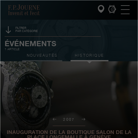
Passez
Passez
Passez
F.P.Journe
au
au
à
contenu
pied
la
principal
de
recherche
page
FILTRER
PAR CATÉGORIE
INVENIT ET FECIT
PARRAINAGE
ÉVÉNEMENTS
1 ARTICLE
COLLECTIONS
PRIX
NOUVEAUTÉS
HISTORIQUE
L'UNIVERS F.P.JOURNE
SALONS
VENTES AUX ENCHÈRES
SERVICE PATRIMOINE
CONCOURS
SERVICE CLIENT
LE RESTAURANT
2007
PRESSE
INAUGURATION DE LA BOUTIQUE SALON DE LA
PLACE LONGEMALLE À GENÈVE