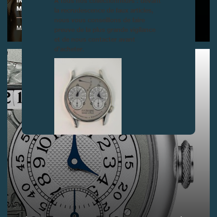
À tous nos collectionneurs : devant
INAUGURATION DU NOUVEL ESPACE D’EXPOSITION DE LA
MANUFACTURE, GENÈVE
la recrudescence de faux articles,
nous vous conseillons de faire
preuve de la plus grande vigilance
Manufacture F.P. Journe - 17 rue de l'Arquebuse - 1204 Geneva
et de nous contacter avant
d’acheter.
FAUX