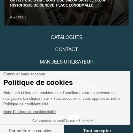
OUVERTURE D’UNE BOUTIQUE SALON DANS LE CŒUR
HISTORIQUE DE GENÈVE, PLACE LONGEMALLE
FAUX
Avril 2007
CATALOGUES
CONTACT
MANUELS UTILISATEUR
FAUX
FPJOURNAL
POLITIQUE DE CONFIDENTIALITÉ
ACCESSIBILITÉ
Youtube
Instagram
FAUX