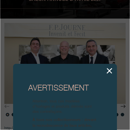
Boutiques
Catalogue
Contact
Search
Rechercher
FRANÇAIS
ENGLISH
日本語
简体中文
AVERTISSEMENT
Attention, tous ces modèles
d’horloges et produits dérivés sont
des contrefaçons.
À tous nos collectionneurs : devant
la recrudescence de faux articles,
http://www.icm-institute.org/