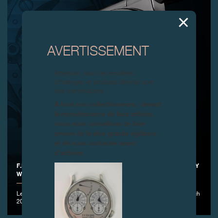
AVERTISSEMENT
Attention, tous ces modèles
d’horloges et produits dérivés sont
des contrefaçons.
À tous nos collectionneurs : devant
la recrudescence de faux articles,
nous vous conseillons de faire
preuve de la plus grande vigilance
et de nous contacter avant
d’acheter.
F.P.JOURNE PRÉSENTE LE CHRONOMÈTRE FURTIF BLEU ONLY
WATCH 2024
Le Chronomètre Furtif Bleu, pièce unique développée pour Only Watch
2024.