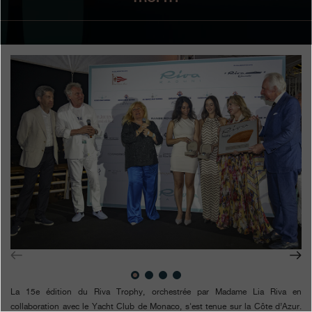
Boutiques
Catalogue
Contact
Search
Rechercher
FRANÇAIS
ENGLISH
日本語
简体中文
La 15e édition du Riva Trophy, orchestrée par Madame Lia Riva en
collaboration avec le Yacht Club de Monaco, s'est tenue sur la Côte d’Azur.