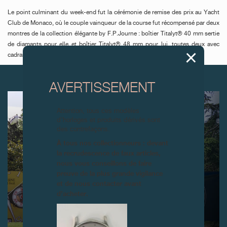
Le point culminant du week-end fut la cérémonie de remise des prix au Yacht
Club de Monaco, où le couple vainqueur de la course fut récompensé par deux
montres de la collection élégante by F.P.Journe : boîtier Titalyt® 40 mm sertie
de diamants pour elle et boîtier Titalyt® 48 mm pour lui, toutes deux avec
cadran luminescent et bracelet en caoutchouc turquoise.
ARTICLES SUIVANTS
AVERTISSEMENT
Attention, tous ces modèles
d’horloges et produits dérivés sont
des contrefaçons.
À tous nos collectionneurs : devant
la recrudescence de faux articles,
nous vous conseillons de faire
preuve de la plus grande vigilance
et de nous contacter avant
d’acheter.