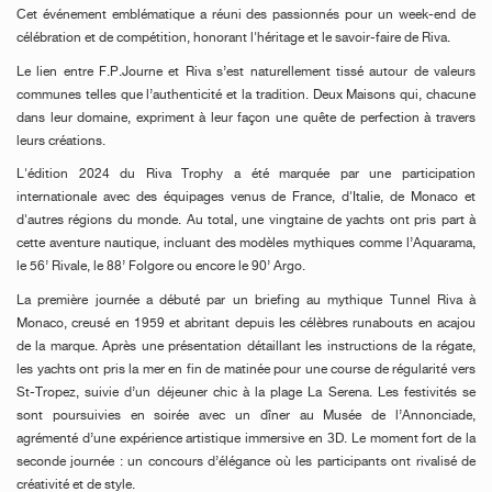
Cet événement emblématique a réuni des passionnés pour un week-end de
célébration et de compétition, honorant l'héritage et le savoir-faire de Riva.
Le lien entre F.P.Journe et Riva s’est naturellement tissé autour de valeurs
communes telles que l’authenticité et la tradition. Deux Maisons qui, chacune
dans leur domaine, expriment à leur façon une quête de perfection à travers
leurs créations.
L'édition 2024 du Riva Trophy a été marquée par une participation
internationale avec des équipages venus de France, d'Italie, de Monaco et
d'autres régions du monde. Au total, une vingtaine de yachts ont pris part à
cette aventure nautique, incluant des modèles mythiques comme l’Aquarama,
le 56’ Rivale, le 88’ Folgore ou encore le 90’ Argo.
La première journée a débuté par un briefing au mythique Tunnel Riva à
Monaco, creusé en 1959 et abritant depuis les célèbres runabouts en acajou
de la marque. Après une présentation détaillant les instructions de la régate,
les yachts ont pris la mer en fin de matinée pour une course de régularité vers
St-Tropez, suivie d’un déjeuner chic à la plage La Serena. Les festivités se
sont poursuivies en soirée avec un dîner au Musée de l’Annonciade,
agrémenté d’une expérience artistique immersive en 3D. Le moment fort de la
seconde journée : un concours d’élégance où les participants ont rivalisé de
créativité et de style.