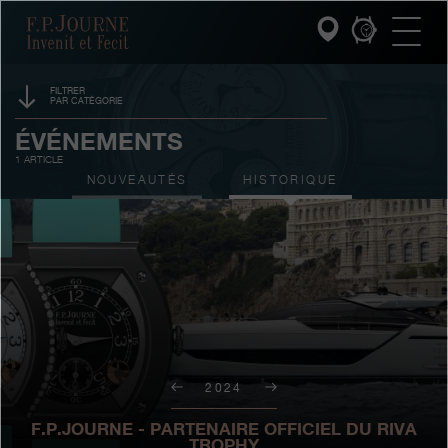
Passez
Passez
Passez
F.P.Journe
au
au
à
contenu
pied
la
principal
de
recherche
page
FILTRER
PAR CATÉGORIE
INVENIT ET FECIT
PARRAINAGE
ÉVÉNEMENTS
1 ARTICLE
COLLECTIONS
PRIX
NOUVEAUTÉS
HISTORIQUE
L'UNIVERS F.P.JOURNE
SALONS
VENTES AUX ENCHÈRES
SERVICE PATRIMOINE
CONCOURS
SERVICE CLIENT
LE RESTAURANT
2024
PRESSE
F.P.JOURNE - PARTENAIRE OFFICIEL DU RIVA
TROPHY