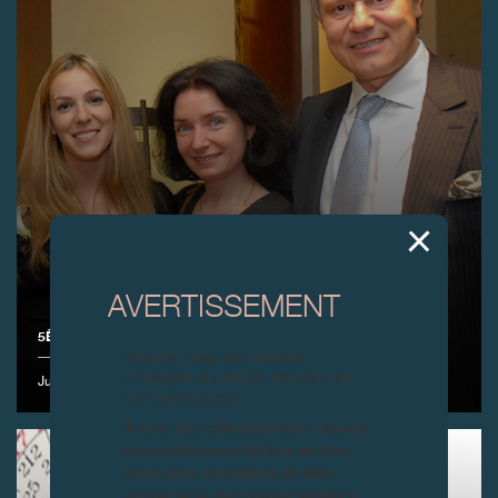
AVERTISSEMENT
5ÈME ANNIVERSAIRE BOUTIQUE F.P.JOURNE TOKYO
Attention, tous ces modèles
d’horloges et produits dérivés sont
Juin 2009
des contrefaçons.
À tous nos collectionneurs : devant
la recrudescence de faux articles,
nous vous conseillons de faire
preuve de la plus grande vigilance