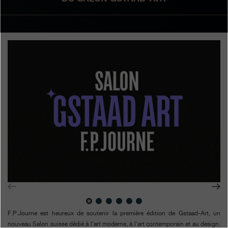
Boutiques
Catalogue
Contact
Search
Rechercher
FRANÇAIS
ENGLISH
日本語
简体中文
F.P.Journe est heureux de soutenir la première édition de Gstaad-Art, un
nouveau Salon suisse dédié à l'art moderne, à l'art contemporain et au design.