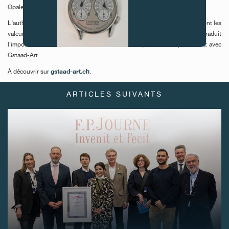
Opale de Lens.
L’authenticité, la rareté et le talent, dont les initiales forment « A.R.T. », sont les
valeurs qui symbolisent la Manufacture F.P.Journe. Cet acronyme traduit
l'importance de sa relation avec le monde artistique, et de ce partenariat avec
Gstaad-Art.
FAUX
gstaad-art.ch
À découvrir sur
.
ARTICLES SUIVANTS
FAUX