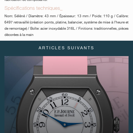
Spécifications techniques_
FAUX
Nom: Séléné / Diamètre: 43 mm / Épaisseur: 13 mm / Poids: 110 g / Calibre:
6497 retravaillé (création ponts, platine, balancier, système de mise à l’heure et
de remontage) / Boîte: acier inoxydable 316L / Finitions: traditionnelles, pièces
décorées à la main
ARTICLES SUIVANTS
FAUX
FAUX