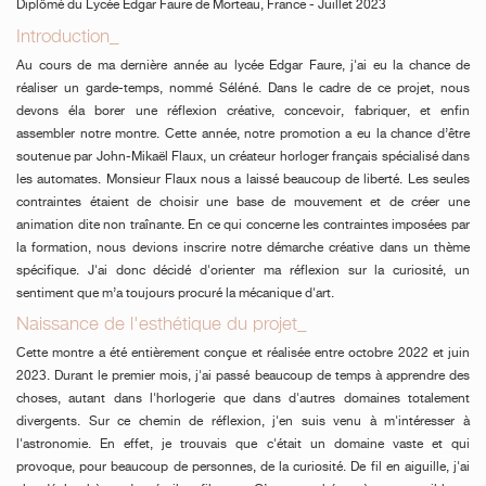
Diplômé du Lycée Edgar Faure de Morteau, France - Juillet 2023
Introduction_
Au cours de ma dernière année au lycée Edgar Faure, j'ai eu la chance de
réaliser un garde-temps, nommé Séléné. Dans le cadre de ce projet, nous
devons éla borer une réflexion créative, concevoir, fabriquer, et enfin
assembler notre montre. Cette année, notre promotion a eu la chance d’être
soutenue par John-Mikaël Flaux, un créateur horloger français spécialisé dans
les automates. Monsieur Flaux nous a laissé beaucoup de liberté. Les seules
contraintes étaient de choisir une base de mouvement et de créer une
animation dite non traînante. En ce qui concerne les contraintes imposées par
la formation, nous devions inscrire notre démarche créative dans un thème
spécifique. J'ai donc décidé d'orienter ma réflexion sur la curiosité, un
sentiment que m’a toujours procuré la mécanique d'art.
Naissance de l'esthétique du projet_
Cette montre a été entièrement conçue et réalisée entre octobre 2022 et juin
2023. Durant le premier mois, j'ai passé beaucoup de temps à apprendre des
choses, autant dans l'horlogerie que dans d'autres domaines totalement
divergents. Sur ce chemin de réflexion, j'en suis venu à m'intéresser à
l'astronomie. En effet, je trouvais que c'était un domaine vaste et qui
provoque, pour beaucoup de personnes, de la curiosité. De fil en aiguille, j'ai