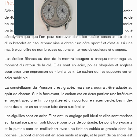
Présentation et description de la montre_
Séléné est une montre deux aiguilles mécanique avec une réserve de marche
de 46 heures. Sa boîte en acier inoxydable 316L de diamètre 43 mm et de
hauteur 13 mm (avec la glace) pour 110 g. Elle a une intégration de bracelet
particulière, sans cornes, lui donnant un aspect élancé et un côté
aérodynamique que l'on peut retrouver dans les fusées spatiales. Le choix
FAUX
d'un bracelet en caoutchouc vise à obtenir un côté sportif et c'est aussi une
matière qui offre de nombreuses options en termes de couleurs et d’aspect.
Les étoiles filantes au dos de la montre bougent à chaque remontage, au
moment du retour de la clé. Elles sont en acier, polies bloquées et anglées
pour avoir une impression de « brillance ». Le cadran qui les supporte est en
acier sablé bleui.
La constellation du Poisson y est gravée, mais cela pourrait être adapté au
goût de chacun. Sur la face avant, le cadran est en deux parties: une intérieure
en argent avec une finition grattée et un pourtour en acier cerclé. Les index
FAUX
sont des billes en acier pour faire écho aux étoiles.
Les aiguilles sont en acier. Elles ont un anglage poli bleui et elles sont reprises
sur la surface par un poli bloqué pour plus de contraste. Le pont trois-quarts
et la platine sont en maillechort avec une finition sablée et grattée dans les
poches. Le pont d'ancre est en acier sablé et anglé, et le pont de balancier est