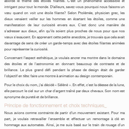
abordé le thème des étoiles filantes. C’est un phénomène accessible et
intrigant pour tout le monde. D’ailleurs, savez-vous pourquoi nous faisons un
vœu quand on voit une étoile filante? Selon Ptolémée, physicien grec, les
dieux venaient veiller sur les hommes en écartant les étoiles, comme une
manifestation de leur curiosité envers eux. C'est donc une manière de
s'adresser aux dieux, afin qu’ils soient plus proches de nous pour que nos
vœux s'exaucent. En apprenant cette petite anecdote, je trouvais que cela avait
davantage de sens de créer un garde-temps avec des étoiles filantes animées
pour représenter la curiosité.
Concernant l’aspect esthétique, je voulais ancrer ma montre dans le domaine
des étoiles et de l'astronomie en donnant beaucoup de contraste et de
brillance. Le plus grand défi pendant la phase de design était de garder
l'objectif en tête: faire une montre à animation au design contemporain.
Pour le choix du nom, j’ai décidé « Séléné ». En effet, c'est la déesse de la lune,
elle parcourt le ciel sur un char d'argent traîné par deux chevaux. Son nom est
synonyme de pureté et de brillance.
Principe de fonctionnement et choix techniques_
Nous avions comme contrainte de partir d’un mouvement existant. Pour ma
part, je voulais retravailler l'ensemble et effectuer un remontage à clé en
hommage aux automates. Ainsi, je me suis basé sur le train de rouage d'un