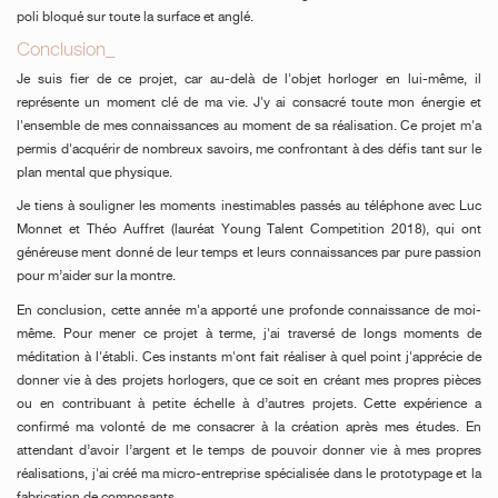
poli bloqué sur toute la surface et anglé.
Conclusion_
Je suis fier de ce projet, car au-delà de l'objet horloger en lui-même, il
représente un moment clé de ma vie. J'y ai consacré toute mon énergie et
FAUX
l'ensemble de mes connaissances au moment de sa réalisation. Ce projet m'a
permis d'acquérir de nombreux savoirs, me confrontant à des défis tant sur le
plan mental que physique.
Je tiens à souligner les moments inestimables passés au téléphone avec Luc
Monnet et Théo Auffret (lauréat Young Talent Competition 2018), qui ont
généreuse ment donné de leur temps et leurs connaissances par pure passion
pour m’aider sur la montre.
En conclusion, cette année m'a apporté une profonde connaissance de moi-
FAUX
même. Pour mener ce projet à terme, j'ai traversé de longs moments de
méditation à l'établi. Ces instants m'ont fait réaliser à quel point j'apprécie de
donner vie à des projets horlogers, que ce soit en créant mes propres pièces
ou en contribuant à petite échelle à d’autres projets. Cette expérience a
confirmé ma volonté de me consacrer à la création après mes études. En
attendant d’avoir l’argent et le temps de pouvoir donner vie à mes propres
réalisations, j'ai créé ma micro-entreprise spécialisée dans le prototypage et la
fabrication de composants.