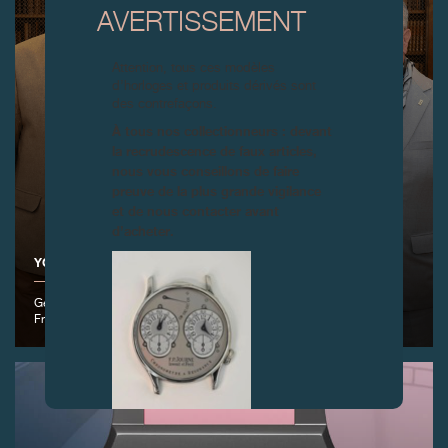
AVERTISSEMENT
Attention, tous ces modèles
d’horloges et produits dérivés sont
des contrefaçons.
À tous nos collectionneurs : devant
la recrudescence de faux articles,
nous vous conseillons de faire
preuve de la plus grande vigilance
et de nous contacter avant
d’acheter.
YOUNG TALENT COMPETITION 2024
Genève, 9 avril 2024 – Remise du Prix au lauréat : Thomas Aubert,
France, Montre Séléné.
FAUX