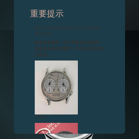
重要提示
CENTIGRAPHE SOUVERAIN ICM 2016特别版腕表
图片中的时钟及相关产品均为伪冒品，
敬请留意。
特别版腕表
GALA IRP
致各位收藏家：由于伪冒品日益增加，
请务必保持高度警觉，并于购买前与我
们联系。
伪冒品