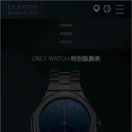
跳
跳
跳
F.P.Journe
转
到
过
至
页
搜
主
脚
索
要
当前系列
内
容
历史系列
INVENIT ET FECIT (发明与制造)
绝世孤品
系列
特别版腕表
ONLY WATCH
F.P.JOURNE的世界
PATRIMOINE服务
客户服务
餐厅
媒体