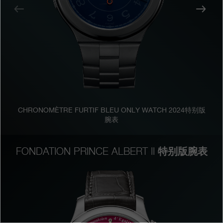
上
下
一
一
专卖店
个
个
产品目录
联系方式
Search
搜索
CHRONOMÈTRE FURTIF BLEU ONLY WATCH 2024特别版
简体中文
FRANÇAIS
ENGLISH
日本語
腕表
特别版腕表
FONDATION PRINCE ALBERT II