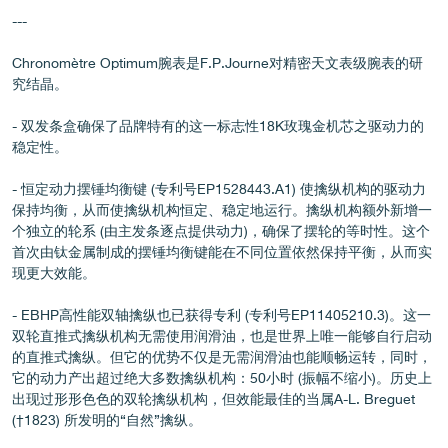
---
Chronomètre Optimum腕表是F.P.Journe对精密天文表级腕表的研
究结晶。
伪冒品
- 双发条盒确保了品牌特有的这一标志性18K玫瑰金机芯之驱动力的
稳定性。
- 恒定动力摆锤均衡键 (专利号EP1528443.A1) 使擒纵机构的驱动力
保持均衡，从而使擒纵机构恒定、稳定地运行。擒纵机构额外新增一
个独立的轮系 (由主发条逐点提供动力)，确保了摆轮的等时性。这个
首次由钛金属制成的摆锤均衡键能在不同位置依然保持平衡，从而实
现更大效能。
伪冒品
- EBHP高性能双轴擒纵也已获得专利 (专利号EP11405210.3)。这一
双轮直推式擒纵机构无需使用润滑油，也是世界上唯一能够自行启动
的直推式擒纵。但它的优势不仅是无需润滑油也能顺畅运转，同时，
它的动力产出超过绝大多数擒纵机构：50小时 (振幅不缩小)。历史上
出现过形形色色的双轮擒纵机构，但效能最佳的当属A-L. Breguet
(†1823) 所发明的“自然”擒纵。