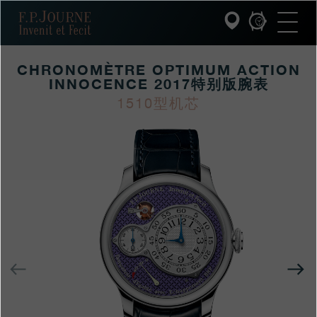
跳
跳
跳
F.P.Journe
转
到
过
至
页
搜
主
脚
索
要
CHRONOMÈTRE OPTIMUM ACTION
内
容
INNOCENCE 2017特别版腕表
INVENIT ET FECIT (发明与制造)
1510型机芯
https://www.fpjourne
FP
https://www.fpjourne
FP
系列
hans/xilie/action-
Journe
hans
Journe
F.P.JOURNE的世界
innocence-
tebiebanwanbiao/chr
PATRIMOINE服务
optimum-
action-
客户服务
innocence-
2017tebiebanwanbia
餐厅
上
一
媒体
个