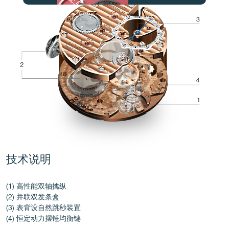
伪冒品
技术说明
伪冒品
(1) 高性能双轴擒纵
(2) 并联双发条盒
(3) 表背设自然跳秒装置
(4) 恒定动力摆锤均衡键