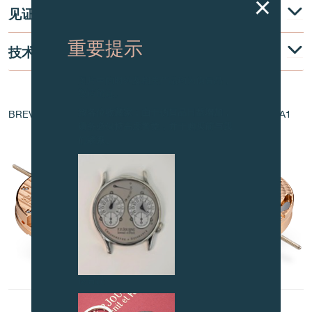
见证
重要提示
技术说明
图片中的时钟及相关产品均为伪冒品，
敬请留意。
机芯核心
致各位收藏家：由于伪冒品日益增加，
BREVET - EP 11405210.3 / EP 1 528 443 A1 / EP 1 760 544 A1
请务必保持高度警觉，并于购买前与我
们联系。
伪冒品