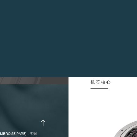
如此精密巧妙的机械结构绝
表
表
现或消失)，手指的设计灵
分钟则透过表盘上 12 时位
特点 :
杠
摆
扁
弗朗西斯·福特·科波拉) 位于
活
，我回答说这个想法很有
无
容易的事情，这个挑战的复杂
了手指位置及组合的草图给
游
发，我很高兴地为您介绍这
游
三
滑
机芯核心
ATCH 慈善拍卖所创制的腕
偏
自动上链 :
每
主要特征 :
单
将
OISE PARÉ)，不到