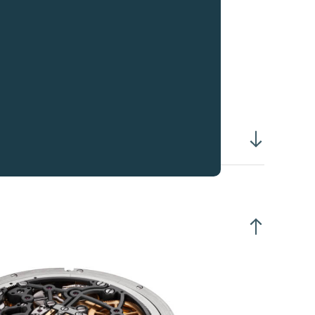
壳直径 :
42.00 毫米
壳整体厚度 :
10.80 毫米
杆式擒纵系统，15齿
轮配备4颗调整砝码
平式Anachron摆轮游丝
动式外桩座
卡度游丝
丝以激光焊接于Nivatronic套筒
丝另一端夹于内桩
段式表冠
动发条
心式摆铊
24小时274转 (顺时针)
向自动上链
表冠拉出至位置2可调校时间