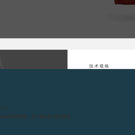
技术规格
各项指示 :
瞬
取得亮眼佳绩后，宣布再次刷新拍
WATCH 2021创制独一无
转
会场坐满了专程从世界各地
高价成交，成绩骄人。
请留意。
尺寸 :
机
OIS-PAUL JOURNE 变
机
务必保持高度警觉，并于购买前与我们联系。
机
主
枚将机芯精髓发挥得淋漓尽致的
把