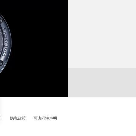
卡
精
主张在取出子弹后，使用
542 年发明了摘除子弹
零件数目 :
机
机
S POUR SOIGNER
改革了古典医学，更抵制了当时
医学院的人。同年弗朗索
治疗和频繁的败血症画上句
渴望取悦国王的医学院亦颁
月 10 日为庆祝法国与西
MONTGOMERY) 的长
可惜即使帕雷尽了最大努
刊
隐私政策
可访问性声明
是一大突破，故此帕雷被