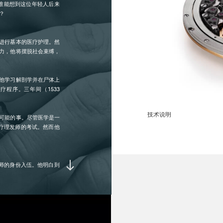
。谁能想到这位年轻人后来
？
频率 :
每
进行基本的医疗护理。然
平衡摆轮 :
惯
力，他将摆脱社会束缚，
擒
他学习解剖学并在尸体上
AMPLITUDE :
走
程序。三年间（1533
走
。
技术说明
可能的事。尽管医学是一
动力储备 :
±
医疗理发师的考试。然而他
宝石 :
6
发师的身份入伍。他明白到
法国（由弗朗索瓦一世统
打磨装饰 :
顶
夹
伤口。当时战场上使用的
部
种型新武器面前，古代医
螺