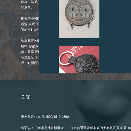
腕表，其 内置一个仅靠 OCTA 机芯主发条便能驱动的机械装置，要研发出
非易事。
腕表的小时以不同位置及组合的活动式手指去显示，并会在瞬间完成转换 (出
感源 自现代外科之父 AMBROISE PARÉ（1509-1590）所发明的机械手。
置的指针及转 盘式分钟盘作显示。
伪冒品
这款腕表的概念诞生于 2012 年，当时我正在 FRANCIS FORD COPPOLA (
纳帕 谷的家中享用晚餐。他问我能否打造一枚以一只手去显示时间的腕表
趣，并需 要研究一下。但如何用 5 只手指去显示 12 小时呢？这不是一件
程度激发 了我的灵感及创作动力。当我想通了以后，FRANCIS 便立即发送
我。时隔两 年多，我才终于有时间专注于制造这枚腕表。而经过 7 年的研
枚 FFC 原型腕 表。」
腕表搭配独特的钽合金表壳和蓝色指针，与 F.P.JOURNE 过往为 ONLY W
表的风 格一脉相承。
见证
伪冒品
安布鲁瓦兹·帕雷(1509/1510-1590)
俗语说：「幸运之神眷顾勇者」。来自普通理发师家庭的安布鲁瓦兹·帕雷 (AMBR