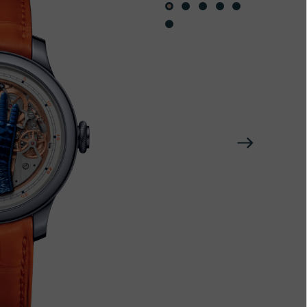
下
一
个