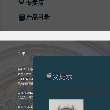
专卖店
产品目录
关于
2021年11月6日 - F.P.JOURNE继在ONLY WATCH 2019慈善拍卖中
卖史上成交价最高之 F.P.JOURNE 腕表的纪录。 F.P.JOURNE特意为ONLY 
重要提示
二的FFC BLUE， 它是一枚以表盤上的机械手去显示时间的原型腕表。拍卖
前来的收藏家，经过一番激烈竞投， FFC BLUE终以4,500,000瑞士法郎的
图片中的时钟及相关产品均为伪冒品，敬
源自 FRANCIS FORD COPPOLA 的原创概念（INVENIT 发明）， 并由 FRANÇ
致各位收藏家：由于伪冒品日益增加，请
为现实（FECIT 制造)。
为庆祝 OCTA 1300 自动机芯问世 20 周年， FPJOURNE 隆重推出这