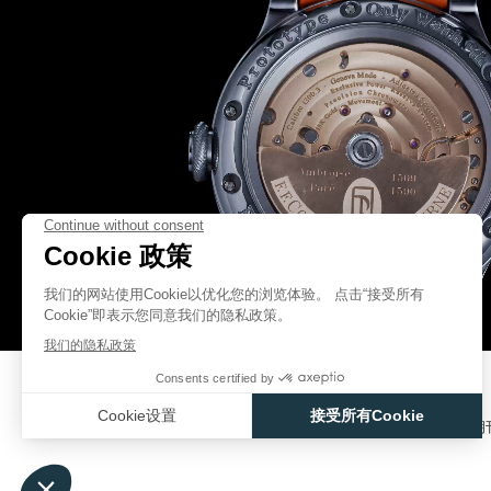
帕雷认为这些新式伤口不应该按照传统惯例，以沸油及烧红的烙铁来处理。他
伪冒品
新式的香膏和舒缓药膏来减轻伤口的炎症，以降低患上败血症的风险。他更在1
的工具，令他出众的创造力在战场上崭露头角。
在1545 年，帕雷因为以法语出版了他的第一本书《铳创疗法》(LES MÉTHODE
LES PLAIES PAR ARQUEBUSES)而声名大噪。通过这作品，他不但
作为医学语言的拉丁语。他对医学院嗤之以鼻，但他并不是当时唯一一位蔑视
瓦一世去世，他的儿子亨利二世继位，并继续进行与西班牙的战争。
在 1552 年的战役中，帕雷引入创新的截肢后动脉结扎术，为痛苦的烧灼
号，如此伟大的贡献令他被誉为「现代外科之父」。
伪冒品
在亨利二世和贵族的支持下，他于1554年成为一名皇家外科医生。随后，
授了外科医生的头衔予帕雷。
朝臣
帕雷是一位杰出的策略家，在宫廷上推动外科医学的发展。然而在1559 年 7 
班牙的和平条约而举行的一场比武中，面对亨利二世被蒙哥马利 (GABRIEL DE 
矛刺穿眼睛一事，帕雷却无能为力。继位的弗朗索瓦二世确认了帕雷的任命，
产品目录
联系方式
用户手册
F.P.JOURNAL 期
力为他诊治，这位年轻的国王于1560 年去世，享年 16 岁。
帕雷渴望了解两位国王的死因，因此为他们的尸体进行了尸检，这在当时来说
伪冒品