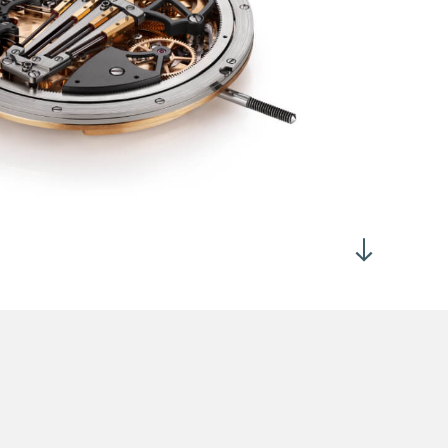
小时21,600次 (3Hz)
性：每平方厘米10.10毫克
纵叉摆幅：52°
时12小时，表面向上 : 280°
时90小时，表面向上 : 220°
140小时
3
级打磨装饰
板饰有环形波纹
分主夹板缀以珍珠纹
丝经打磨，其凹槽经倒角处理