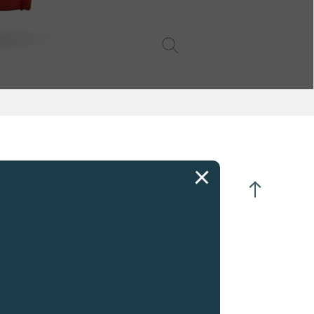
跳数字式小时
盘式分钟
芯整体直径 :
34.20 毫米
芯直径 :
30.40 毫米
芯整体厚度 :
8.10 毫米
把芯高度 :
3.28 毫米
芯螺纹直径 :
S1.20 毫米