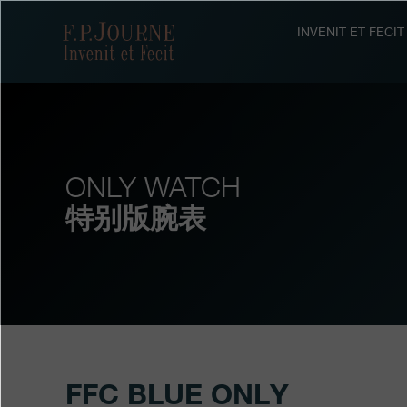
跳
跳
跳
转
到
过
F.P.Journe
INVENIT ET FEC
至
页
搜
主
脚
索
要
内
容
ONLY WATCH
特别版腕表
FFC BLUE ONLY