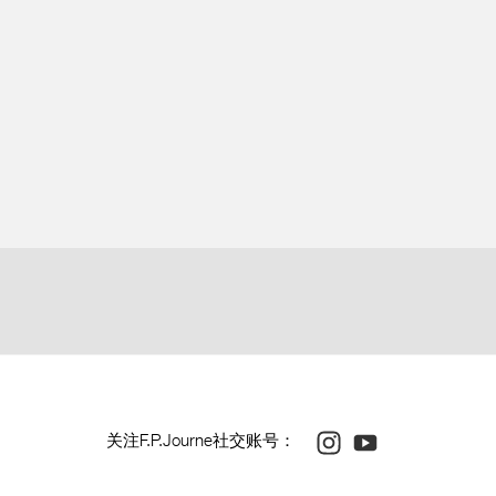
钳未端作圆纹打磨
钢部件经倒角处理
芯 : 396
芯连表壳及表带 : 436
Instagram
Youtube
关注F.P.Journe社交账号：