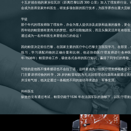
十五岁就在他的家乡拉瓦尔（距离巴黎以西 300 公里）加入了理发师行业
会成为首席皇家外科医生，研发多项创新的医疗技术，为医学界作出重大贡献
学徒
那个年代的理发师除了理发外，亦会为客人提供涉及皮肤和血液的服务，更会
伪冒品
而年轻的帕雷拥有更伟大的梦想。他不但勤勉踏实，而且头脑灵活并富有创造
通过成为一名外科医生来塑造自己的命运！
因此帕雷决定前往巴黎，在国家主要的医疗中心巴黎主宫医院学习。在那里，
练习，学习调配药物的正确分量和比例，他还协助医疗理发师进行各种医疗
年-1536年）帕雷拼命工作，吸收各式各样的医疗知识，赢得了同学们的尊敬
可惜的是他既不懂希腊语也不会拉丁语，这样要成为一位医疗理发师根本是不
门主要讲求经验的科学，26 岁的帕雷却因为无法回答理论问题而未能通过
并没有气馁，他决定通过一条截然不同的途径寻求进步：军事生涯。
伪冒品
外科医生
纵使他没有通过考试，帕雷仍能于1536 年在法国军队的旗帜下，以医疗理
这是在服务他人的同时寻求进步的最佳方式。当时，欧洲卷入了两大强国—
治）和西班牙（由查理五世统治）之间的长期战争。
这经历使帕雷意识到，传统的医学方法无法治愈由革命性新武器所造成的各种
火绳枪是一种肩扛枪炮，它的子弹可以粉碎、挤压和烧伤中枪者的身体。在这
师（希波克拉底和盖伦）的学说都显得过时了。