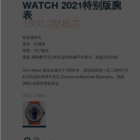
WATCH 2021特别版腕
表
1300.3型机芯
https://www.fpjourne.com/z
FP
https://www.fpjourne.com/z
FP
钽金属表壳
hans/xilie/only-
Journe
hans
Journe
直径：42毫米
厚度：10.7毫米
watch-
表盘: 瞬跳数字式小时以蓝色机械手作显示，转盘式分钟盘
tebiebanwanbiao/ffc-
Only Watch 基金会成立于 2005 年，透过拍卖独一无二的时计为
blue-
杜兴氏肌肉营养不良症 (Duchenne Muscular Dystrophy，简称
DMD) 的研究筹集资金。
only-
watch-
表面工艺修饰
2021tebiebanwanbiao
寻找