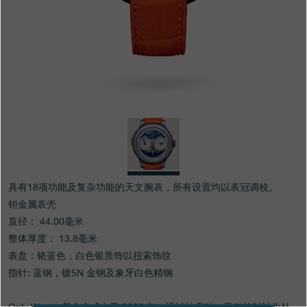
专卖店
产品目录
联系方式
Search
搜索
简体中文
FRANÇAIS
ENGLISH
日本語
具有18项功能及复杂功能的天文腕表，所有设置均以表冠调校。
钽金属表壳
直径： 44.00毫米
整体厚度： 13.8毫米
表盘：铬蓝色，白色银质饰以扭索饰纹
指针: 蓝钢，镀5N 金钢及象牙白色精钢