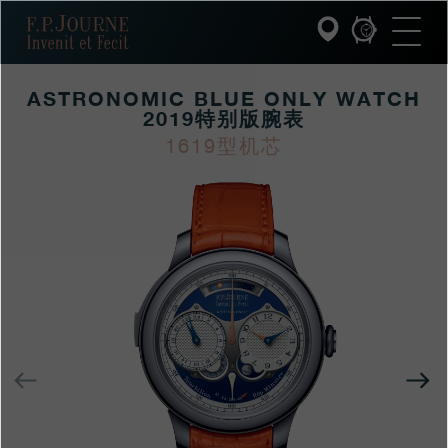
跳
跳
跳
F.P.Journe
转
到
过
至
页
搜
主
脚
索
要
ASTRONOMIC BLUE ONLY WATCH
内
容
2019特别版腕表
INVENIT ET FECIT (发明与制造)
1619型机芯
https://www.fpjourne
FP
https://www.fpjourne
FP
系列
hans/xilie/only-
Journe
hans
Journe
F.P.JOURNE的世界
watch-
tebiebanwanbiao/ast
PATRIMOINE服务
blue-
only-
客户服务
watch-
2019tebiebanwanbia
餐厅
上
一
媒体
个