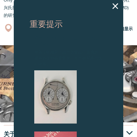
Only Watch 基金会成立于 2005 年，透过拍卖独一无二的时计为杜
兴氏肌肉营养不良症 (Duchenne Muscular Dystrophy，简称DMD)
的研究筹集资金。
重要提示
专卖店
产品目录
月相显示
图片中的时钟及相关产品均为伪冒品，
敬请留意。
致各位收藏家：由于伪冒品日益增加，
请务必保持高度警觉，并于购买前与我
们联系。
伪冒品
关于