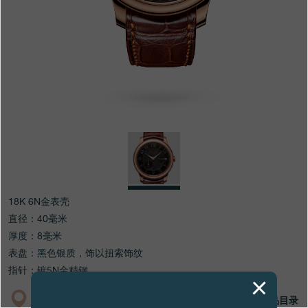
专卖店
产品目录
联系方式
Search
搜索
简体中文
FRANÇAIS
ENGLISH
日本語
18K 6N金表壳
直径：40毫米
厚度：8毫米
表盘：黑色银质，饰以扭索饰纹
指针：镀5N金精钢
专卖店
产品目录