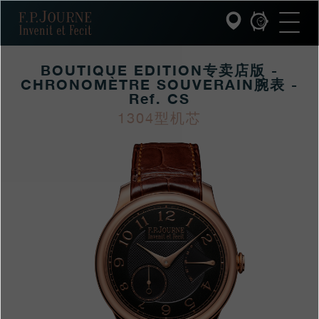
跳
跳
跳
F.P.Journe
转
到
过
至
页
搜
主
脚
索
要
BOUTIQUE EDITION专卖店版 -
内
容
CHRONOMÈTRE SOUVERAIN腕表 -
INVENIT ET FECIT (发明与制造)
Ref. CS
1304型机芯
系列
https://www.fpjourne
FP
https://www.fpjourne
FP
hans/xilie/zhuanmaidi
Journe
hans
Journe
F.P.JOURNE的世界
xilie/boutique-
editionzhuanmaidianb
PATRIMOINE服务
chronometre-
客户服务
souverainwanbiao
餐厅
媒体