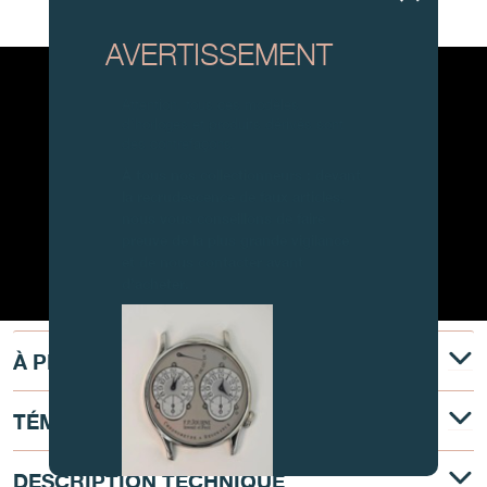
AVERTISSEMENT
Attention, tous ces modèles
d’horloges et produits dérivés sont
des contrefaçons.
À tous nos collectionneurs : devant
la recrudescence de faux articles,
nous vous conseillons de faire
preuve de la plus grande vigilance
et de nous contacter avant
d’acheter.
À PROPOS
TÉMOIGNAGE
DESCRIPTION TECHNIQUE