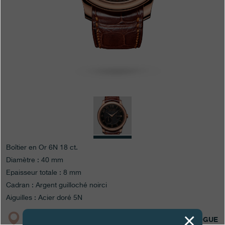
Boutiques
Catalogue
Contact
Search
Rechercher
FRANÇAIS
ENGLISH
日本語
简体中文
Boîtier en Or 6N 18 ct.
Diamètre : 40 mm
Epaisseur totale : 8 mm
Cadran : Argent guilloché noirci
Aiguilles : Acier doré 5N
BOUTIQUE
CATALOGUE