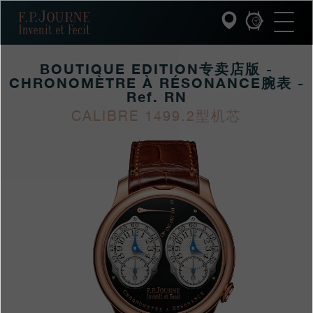
跳
跳
跳
F.P.Journe
转
到
过
至
页
搜
主
脚
索
要
BOUTIQUE EDITION专卖店版 -
内
容
CHRONOMÈTRE À RÉSONANCE腕表 -
INVENIT ET FECIT (发明与制造)
Ref. RN
CALIBRE 1499.2型机芯
系列
https://www.fpjourne
FP
https://www.fpjourne
FP
hans/xilie/zhuanmaidi
Journe
hans
Journe
F.P.JOURNE的世界
xilie/boutique-
editionzhuanmaidianb
PATRIMOINE服务
chronometre-
客户服务
resonancewanbiao-
0
餐厅
媒体