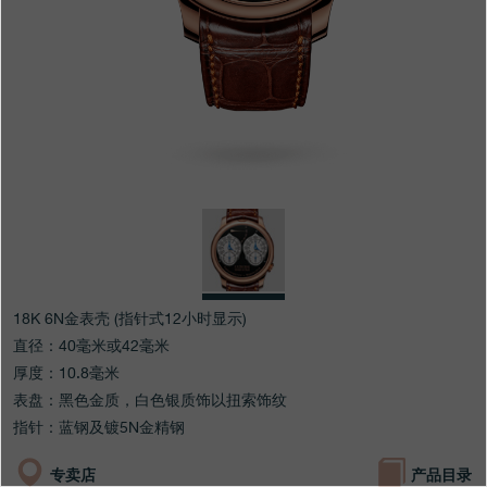
专卖店
产品目录
联系方式
Search
搜索
简体中文
FRANÇAIS
ENGLISH
日本語
18K 6N金表壳 (指针式12小时显示)
直径：40毫米或42毫米
厚度：10.8毫米
表盘：黑色金质，白色银质饰以扭索饰纹
指针：蓝钢及镀5N金精钢
专卖店
产品目录