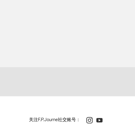
杆端部经抛光圆角打磨
芯 (不包括表盘)：240
装表壳后 (包括表带)：264
石数量：44
um腕表是F.P.Journe对精密天文表级腕表的研究结晶。
的这一标志性18K玫瑰金机芯之驱动力的稳定性。
号EP1528443.A1) 使擒纵机构的驱动力保持均衡，从而使擒纵机
Instagram
Youtube
关注F.P.Journe社交账号：
构额外新增一个独立的轮系 (由主发条逐点提供动力)，确保了摆
金属制成的摆锤均衡键能在不同位置依然保持平衡，从而实现更大