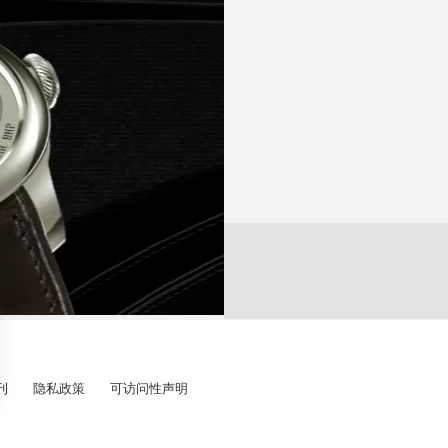
销
稳定。
的时计如果定期保养维护，
零部件数量 :
机
材质，而不使用可能几十
封
宝
技术说明
(1) 高性能双轴擒纵
该表就能保持恒定的速率。这款
(2) 并联双发条盒
(3) 表背设自然跳秒装置
(4) 恒定动力摆锤均衡键
并不称得上是非常出色的时计，
---
ÉSONANCE腕表，但是无法
Chronomètre Optim
- 双发条盒确保了品牌特有
- 恒定动力摆锤均衡键 (专利
刊
隐私政策
可访问性声明
构恒定、稳定地运行。擒纵机
轮的等时性。这个首次由钛
效能。