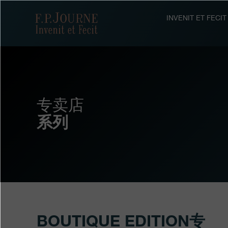
跳
跳
跳
转
到
过
F.P.Journe
INVENIT ET FEC
至
页
搜
主
脚
索
要
内
容
专卖店
系列
BOUTIQUE EDITION专