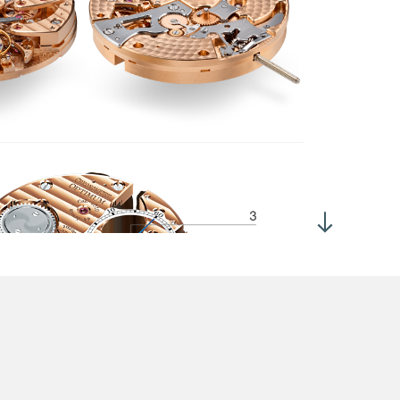
1时位置设1秒钟摆锤均衡键，钛金属材质，极致轻盈，平衡稳定
芯背面设自然跳秒装置
性能双轴擒纵机构的齿轮和齿轮轴均以钛金属铸造，无需使用润
油，也能畅顺运转 (灵感源自A.-L. Breguet在十八世纪的发明)
个并联主发条盒
位置表冠
表冠拉出至位置2，可调校时间
时位置设偏心小时和分钟指示
时位置设小秒针
时位置设动力储备指示
背设大号跳秒装置
0小时
板经圆形粒纹工艺处理
桥饰以日内瓦波纹
光螺丝头带倒角槽