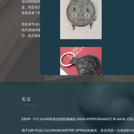
在CHRONOMÈTRE OPTIMUM腕表中，制表史上的绝大多数出色部件首
盒、恒定动力摆锤均衡键、革命性的新擒纵EBHP，还有顺畅自如的跳秒装
该表具备了时计的基本品质：近乎无可挑剔的超高走时精度。
而在美学设计方面，小时、分钟、小秒针以及70小时动力储备指示器与同样
动力摆锤均衡键的动力轮互相映衬，完美和谐。在腕表背面，透过蓝宝石表底
芯，机芯板桥上通过螺丝固定的秒钟环采用顺畅自如的跳秒方式走时，令人惊
伪冒品
见证
伪冒品
EBHP - F.P.JOURNE高性能双轴擒纵 (HIGH-PERFORMANCE BI-AXIAL ESC
我于2001年设计出CHRONOMÈTRE OPTIMUM腕表。那是我第一次将跳