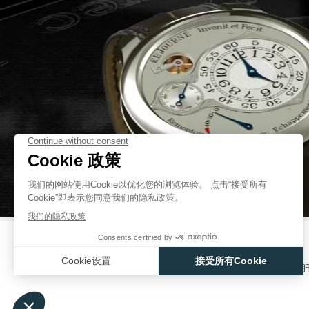
从而促成“回弹”。这就将制动锚与摆轮分离开来，以使其在手腕运动期间保持
伪冒品
我的制表理念是：打造200年后仍然能正常运行的时计。那些200年前制造
今天依然能正常运转。这也是为什么我只使用价值已经得到证明的传统的坚固
年后就无法维修的现代材质。
SOUVERAIN系列一些表款的不同之处：
- CHRONOMÈTRE À RÉSONANCE腕表：如果佩戴者的手腕运动，则
腕表非常精准，因为即使佩戴在手腕上，其速率也不受影响。
- TOURBILLON SOUVERAIN陀飞轮腕表：总体而言，经典陀飞轮腕表
伪冒品
但是如果配备恒定动力摆锤均衡键，则稳定性就得到了保证。
- CHRONOMÈTRE SOUVERAIN腕表：精准性媲美CHRONOMÈTRE À R
摆脱佩戴因素的影响。
FRANÇOIS-PAUL JOURNE
产品目录
联系方式
用户手册
F.P.JOURNAL 期
伪冒品