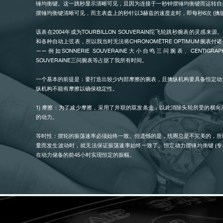
锤均衡键。这一跳秒显示清晰可见，且因为连接于一秒钟摆锤均衡键而运转自
摆锤均衡键清晰可见，而主表盘上的秒针以3赫兹的速度走时，即每秒6次 (擒
该表在2004年成为TOURBILLON SOUVERAIN陀飞轮跳秒腕表的灵感来
和各种自动上弦表，所以我当时无法将CHRONOMÈTRE OPTIMUM腕表
伪冒品
——例如SONNERIE SOUVERAINE大小自鸣三问腕表、CENTIGRAPH
SOUVERAINE三问腕表等占据了我所有时间。
一个基本的前提是：要打造出较少内部摩擦的腕表，且擒纵机构要具备恒定动
纵机构不能有摩擦以确保稳定性。
1) 摩擦：为了减少摩擦，采用了并联的双发条盒，以此消除头轮所受的横
的动力。
等时性：摆轮的振荡速率必须始终一致。但遗憾的是，线圈总是不完美的，所
伪冒品
量而发生波动时，就无法保证振荡速率始终一致了。恒定动力摆锤均衡键 (专利号EP 1
在动力储备的前45小时实现恒定的振幅。
2) EBHP (专利号EP11405210.3) 是一种直推式擒纵，即擒纵轮直接为摆
干种直推式擒纵共存，包括：弹簧冲击擒纵、带转轴的冲击擒纵、ROBIN擒纵、宝玑
然擒纵，等等。所有这些擒纵机构均无需润滑油，但不适合腕表这种形式。
现代的擒纵机构都要做到自启动且具备擒纵臂运行所必需的稳定特性。因此，
观，以实现自动启动；同时配备红宝石棘爪，以特定角度对擒纵轮进行制动 (