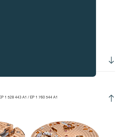
柄螺纹直径 :
S1.20毫米
文表级精密摆轮，配备惯性砝码
利普斯曲线形游丝
动式外桩座
卡度游丝
过销杆固定GE外桩
1,600振次/小时 (3赫兹)
0.10毫克/平方厘米
EP 1 528 443 A1 / EP 1 760 544 A1
8°
小时，表盘朝上：> 260°
4小时，表盘朝上：> 280°