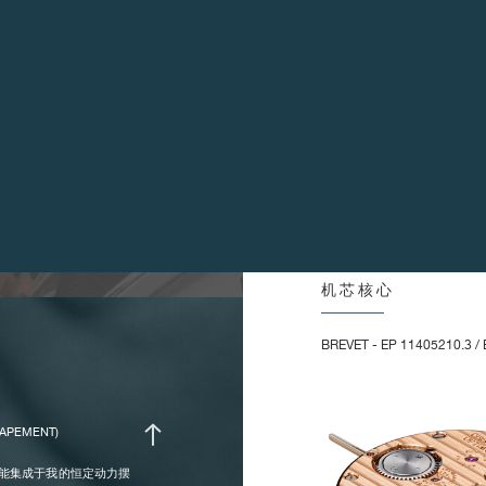
次“齐聚一堂”：并联双发条
转
置。凭借卓凡的专业技术，
摆轮 :
天
在表盘上清晰可见的恒定
菲
盖可欣赏到18K玫瑰金机
活
艳叹服。
无
通
频率 :
2
机芯核心
惯量 :
1
BREVET - EP 11405210.3 / 
升力角 :
5
振幅 :
0
APEMENT)
2
秒功能集成于我的恒定动力摆