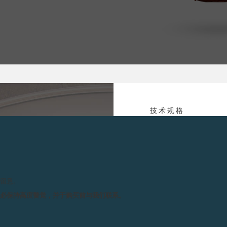
技术规格
机芯 :
1
手
.P.JOURNE专卖店及
1
请留意。
端技术，同时也汲取了钟表大
尺寸 :
整
务必保持高度警觉，并于购买前与我们联系。
的结晶，可谓集品牌标志性
带
厚
上