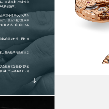
如。在该表上，恒定动力
特征 :
1
纵机构的频率)。
机
高
源。由于正专注于OCTA系列
付诸生产。然后又有其他表款
滑
E腕表和RÉPÉTITION
2
2
把
力以确保等时性，同时擒
各项指示 :
3
向压力并向轮系传递更稳定
9
6
表
以当振幅因游丝变弱的能
 528 443 A1) 可
动力储备 :
7
轮的轴提供脉冲。18世纪，若
 (BREGUET) 的自
表面工艺修饰 :
基
板
EBHP采用独特的几何外
抛
类似于瑞士的锚式擒纵)，