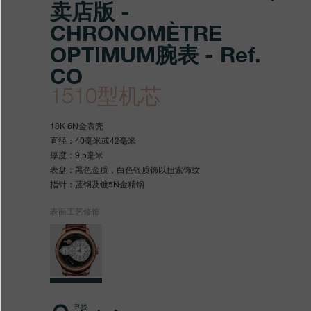
卖店版 -
CHRONOMÈTRE
OPTIMUM腕表 - Ref.
CO
1510型机芯
https://www.fpjourne.com/z
FP
https://www.fpjourne.com/z
FP
18K 6N金表壳
hans/xilie/zhuanmaidian-
Journe
hans
Journe
直径：40毫米或42毫米
厚度：9.5毫米
xilie/boutique-
表盘：黑色金质，白色银质饰以扭索饰纹
editionzhuanmaidianban-
指针：蓝钢及镀5N金精钢
chronometre-
表面工艺修饰
optimumwanbiao
寻找