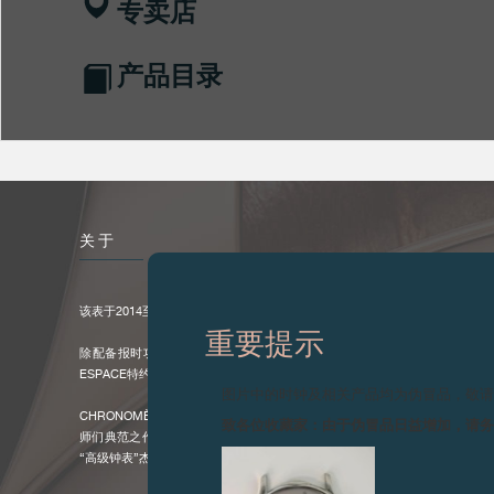
专卖店
产品目录
关于
该表于2014至2024年间生产。
重要提示
除配备报时功能的腕表外，以18K 6N金表壳搭配黑色表盘的专卖店系列仅于F
ESPACE特约销售点发售。
图片中的时钟及相关产品均为伪冒品，敬
CHRONOMÈTRE OPTIMUM腕表既富于厚重的钟表传承，又不缺现代尖
致各位收藏家：由于伪冒品日益增加，请
师们典范之作的精华，堪称F.P.JOURNE对精度、创新和卓越之不渝追求
“高级钟表”杰作之大成。