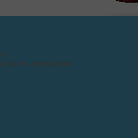
请留意。
务必保持高度警觉，并于购买前与我们联系。
技术规格
各项指示 :
中
4
.P.JOURNE专卖店及
大
1
月
尺寸 :
整