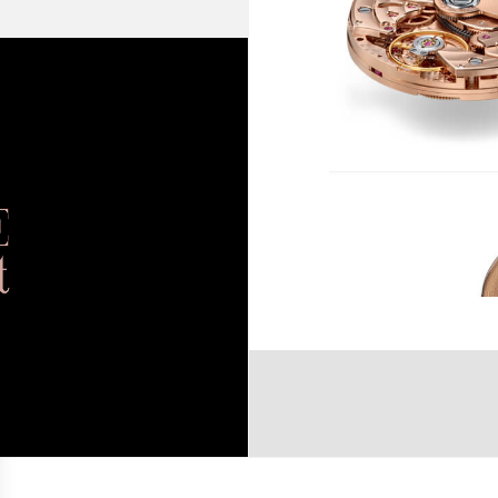
朝
通
频率 :
2
摆轮： :
惯
升
振幅 :
1
9
动力储备 :
1
宝石数量 :
3
装饰 :
高