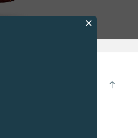
央小时和分钟显示
:30位置设小秒针
日期
0:00位置设动力储备指示
相
体直径 :
30.80毫米