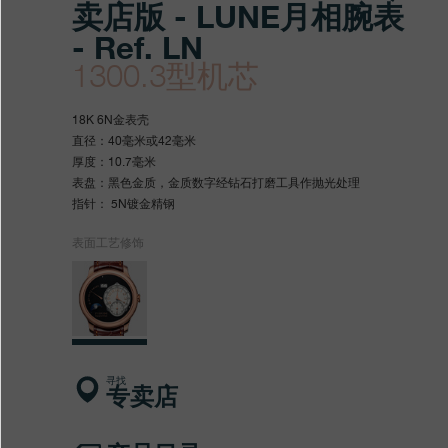
卖店版 - LUNE月相腕表
- Ref. LN
1300.3型机芯
https://www.fpjourne.com/z
FP
https://www.fpjourne.com/z
FP
18K 6N金表壳
hans/xilie/zhuanmaidian-
Journe
hans
Journe
直径：40毫米或42毫米
厚度：10.7毫米
xilie/boutique-
表盘：黑色金质，金质数字经钻石打磨工具作抛光处理
editionzhuanmaidianban-
指针： 5N镀金精钢
luneyuexiangwanbiao
表面工艺修饰
寻找
专卖店