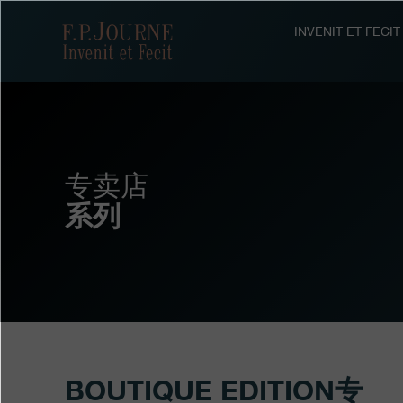
跳
跳
跳
转
到
过
F.P.Journe
INVENIT ET FEC
至
页
搜
主
脚
索
要
内
容
专卖店
系列
BOUTIQUE EDITION专