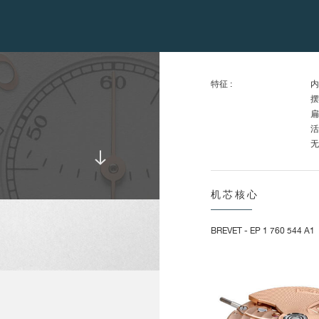
带
整
上
转
特征 :
内
摆
扁
活
无
N
通
三
机芯核心
滑
偏
BREVET - EP 1 760 544 A1
摆陀旋转速度： :
每
特性 :
单
瞬