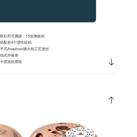
壳直径 :
30.40毫米
体厚度 :
5.90毫米
弦转柄高度 :
3.00毫米
柄螺纹直径 :
S0.90毫米
联杠杆式擒纵，15齿擒纵轮
轮配有4个惯性砝码
平式Anachron微火焰工艺游丝
动式外桩座
卡度游丝摆轮
ivatronic游丝通过激光焊接于内桩
过销杆固定GE外桩
位置表冠
动式主发条
心式摆陀
24小时逆时针旋转274圈
向自动上弦
跳日期