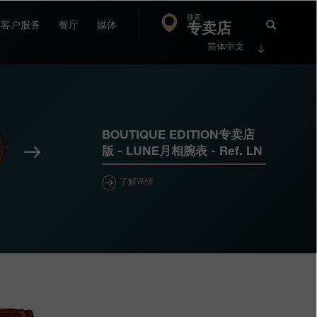
搜索
Search
专卖店
搜
客户服务
餐厅
媒体
简体中文
索
FP
Jour
BOUTIQUE EDITION专卖店
下
版 - LUNE月相腕表
- Ref.
LN
一
个
了解详情