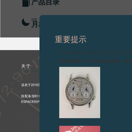
产品目录
设置
月相显示
重要提示
图片中的时钟及相关产品均为伪冒品，敬
致各位收藏家：由于伪冒品日益增加，请
关于
该表于2016至2024年间生产。
除配备报时功能的腕表外，以18K 6N金表壳搭配黑色表盘的专卖店系列仅于F
ESPACE特约销售点发售。
伪冒品