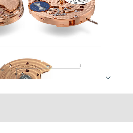
两个相反方向旋转表冠 (位置2) 均可设置日期和月相
过表冠 (位置3) 设置时间
1,600振次/小时 (3赫兹)
量：10.10毫克/平方厘米
力角：52°
2小时，表盘朝上：> 280°
0小时，表盘朝上：> 220°
60 ± 10 小时
6
级