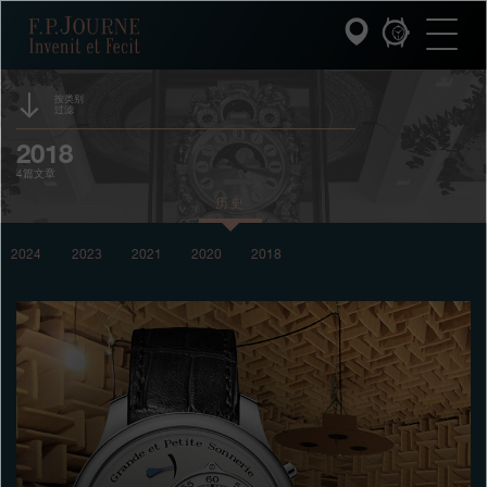
跳
跳
跳
F.P.Journe
转
到
过
至
页
搜
主
脚
索
要
内
按类别
过滤
容
INVENIT ET FECIT (发明与制造)
2018
时计
4篇文章
系列
历史
F.P.JOURNE的世界
2024
2023
2021
2020
2018
PATRIMOINE服务
客户服务
餐厅
媒体