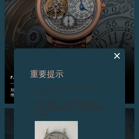
重要提示
F.P.JOURNE TOURBILLON RÉGENCE CIRCULAIRE陀飞轮腕表
图片中的时钟及相关产品均为伪冒品，
别具特色的摄政风格圆形饰纹表盘，令“钟表艺术”呈现史无前例的艺术
敬请留意。
维度，仅限量打造20枚。
致各位收藏家：由于伪冒品日益增加，
请务必保持高度警觉，并于购买前与我
们联系。