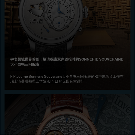
专卖店
产品目录
联系方式
Search
搜索
钟表领域世界首创：敬请探索双声道报时的SONNERIE SOUVERAINE
大小自鸣三问腕表
简体中文
FRANÇAIS
ENGLISH
日本語
F.P.Journe Sonnerie Souveraine大小自鸣三问腕表的双声道录音工作在
瑞士洛桑联邦理工学院 (EPFL) 的无回音室进行