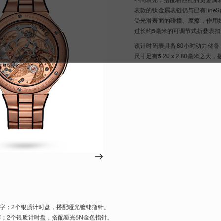
不同表壳，搭配相匹配的贵金属
表款的钛金属表链仍与已有line
受光滑表面的碰撞、摩擦，作用
过长约5毫米的可调节式折叠表
该计时码表具备80小时动力储
尺寸足有5.20 x 2.80毫米之
字；2个银质计时盘，搭配哑光镀铑指针。
字；2个银质计时盘，搭配哑光5N金色指针。