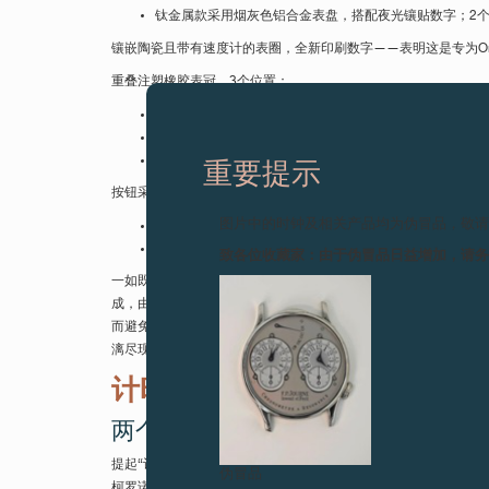
钛金属款采用烟灰色铝合金表盘，搭配夜光镶贴数字；2
镶嵌陶瓷且带有速度计的表圈，全新印刷数字——表明这是专为Only
重叠注塑橡胶表冠，3个位置：
位置1：上弦。
位置2：调校超大日期。
位置3：设置时间。
重要提示
按钮采用与表壳同样的金属材质：
图片中的时钟及相关产品均为伪冒品，敬
2时位置的按钮用于计时功能的启动、停止和复位归零。
4时位置设双追针专用按钮。
致各位收藏家：由于伪冒品日益增加，请
一如既往，这一全新手动上弦1518型机芯由F.P.Journe设
成，由此忠实捍卫了制表传统，独一无二的手工技艺得以代代传承，
而避免了指针在刚开始运行时的跳动现象。一项重要的即需的研发是
漓尽现，而这是F.P.Journe“高级钟表”作品之众多无可争辩的
计时码表和双秒针功能
两个彼此相关的发明
提起“计时码表” (chronograph) 这个词，您可能会想到Nicola
伪冒品
柯罗诺斯) 和 graphô (意即“书写”)。然而，如果就这样