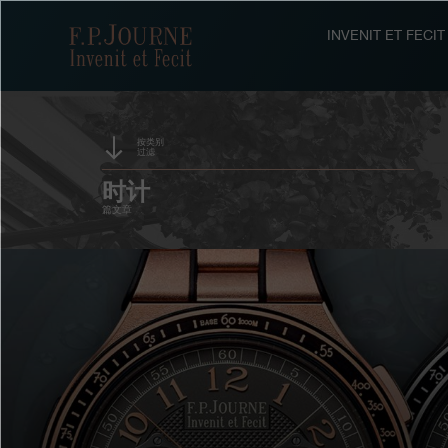
跳
跳
跳
转
到
过
F.P.Journe
INVENIT ET FEC
至
页
搜
主
脚
索
要
内
容
按类别
过滤
时计
篇文章