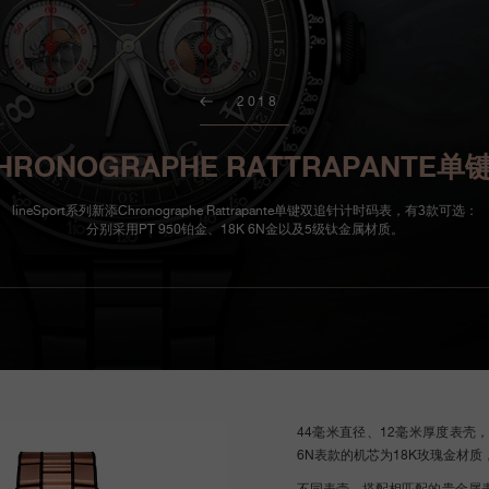
2018
E CHRONOGRAPHE RATTRAPANT
lineSport系列新添Chronographe Rattrapante单键双追针计时码表，有3款可选：
分别采用PT 950铂金、18K 6N金以及5级钛金属材质。
44毫米直径、12毫米厚度表
6N表款的机芯为18K玫瑰金材