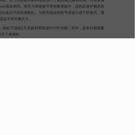
表链。专门为铂金和金6N表款设计了新的哑光修饰表链，而钛金属
Sport表款相同。表壳与表链链节带有橡胶嵌件，目的是保护腕表免
好比老式汽车的保险杠。与表壳相连的链节还设计成了铰接式，通
扣适应不同手腕尺寸。
备，因此可连续2天高效利用双追针计时功能；另外，该表日期视窗
大，提升了易读性。