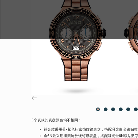
3个表款的表盘颜色均不相同：
铂金款采用蓝-紫色扭索饰纹银表盘，搭配哑光白金镶贴数
金6N款采用扭索饰纹镀钌银表盘，搭配哑光金6N镶贴数