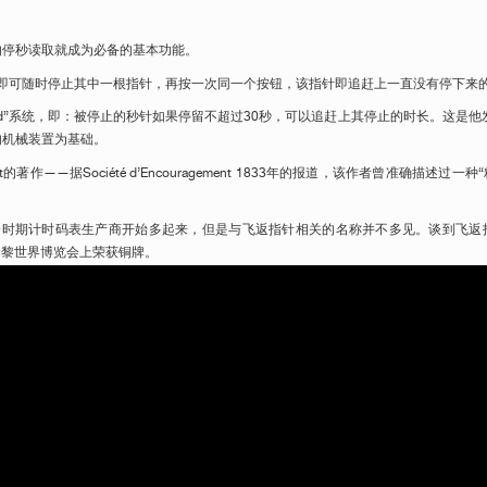
的停秒读取就成为必备的基本功能。
针时计。按下按钮，即可随时停止其中一根指针，再按一次同一个按钮，该指针即追赶上一直没有停下
“split-second”系统，即：被停止的秒针如果停留不超过30秒，可以追赶上其停止的时
的机械装置为基础。
的著作——据Société d’Encouragement 1833年的报道，该作者曾准确
期计时码表生产商开始多起来，但是与飞返指针相关的名称并不多见。谈到飞返指针，我们
1878年在巴黎世界博览会上荣获铜牌。