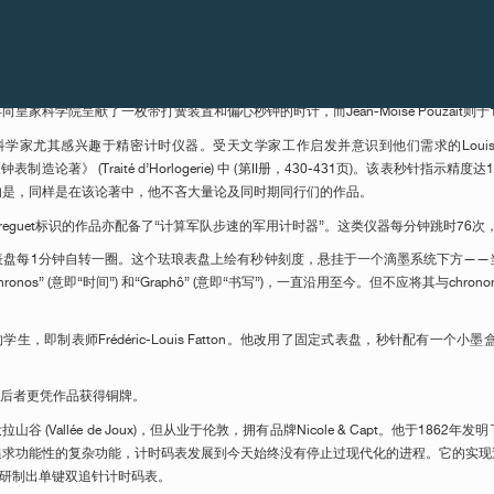
秒钟。因此，天文学家、数学家和制表师的研究是彼此相关联的。George Graham 
到的问题：装置不显示时间，且归零和停止操作必须手动完成。
方法是额外添加一个轮系，由此便可另外显示带启动/停止功能的时间刻度 (最小刻度为1
8年向皇家科学院呈献了一枚带打簧装置和偏心秒钟的时计，而Jean-Moïse Pouzait
尤其感兴趣于精密计时仪器。受天文学家工作启发并意识到他们需求的Louis M
53年的《钟表制造论著》 (Traité d’Horlogerie) 中 (第II册，430-431页)。该表
的是，同样是在该论著中，他不吝大量论及同时期同行们的作品。
guet标识的作品亦配备了“计算军队步速的军用计时器”。这类仪器每分钟跳时76次，
盘，表盘每1分钟自转一圈。这个珐琅表盘上绘有秒钟刻度，悬挂于一个滴墨系统下方
onos” (意即“时间”) 和“Graphô” (意即“书写”)，一直沿用至今。但不应将其与chro
guet的学生，即制表师Frédéric-Louis Fatton。他改用了固定式表盘，秒针
作品。后者更凭作品获得铜牌。
拉山谷 (Vallée de Joux)，但从业于伦敦，拥有品牌Nicole & Capt。他
追求功能性的复杂功能，计时码表发展到今天始终没有停止过现代化的进程。它的实现
续前行，研制出单键双追针计时码表。