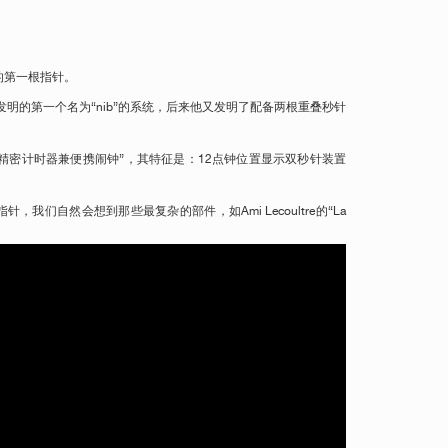
来的第一根指针。
长。这是他发明的第一个名为“nib”的系统，后来他又发明了配备两根重叠秒针
描述过一种“精密计时器兼便携闹钟”，其特征是：12点钟位置显示双秒针装置
自然会想到那些最复杂的部件，如Ami Lecoultre的“La