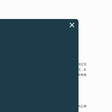
ourne，所有装配阶段从头至尾都由经验丰富的制表师一人全部独立完
发，该新款机芯配备的计时码表装置通过摇晃小齿轮进行直接传动，从
特征。透过透明蓝宝石表背，机芯上精美绝伦的表面处理工艺和装饰淋
，其名称“chronograph”源自希腊词语chronos (古希腊的时间之神
表一步一步的发明史。