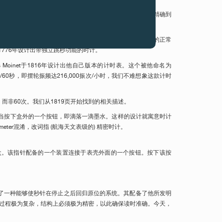
(1673-1751) 似乎是通过机械方法划分秒钟 (理论上精确到
/5秒，频率为18,000振次/小时)，它不影响腕表本身的正常
则于1776年设计出带独立跳秒功能的时计。
oinet于1816年设计出他自己版本的计时表。这个被他命名为
秒针指示精度达1/60秒，即摆轮振频达216,000振次/小时，我们不难想象这款计时
而非60次。我们从1819页开始找到的相关描述。
——当按下盒外的一个按钮，即滴落一滴墨水。这样的设计就寓意时计
nometer混淆，改词指 (航海天文表级的) 精密时计。
配有一个小墨盒。该指针配备的一个装置连接于表壳外面的一个按钮。按下该按
于1862年发明了一种能够使秒针在停止之后回归原位的系统。其配备了他所发明
过程极为复杂，结构上必须极为精密，以此确保读时准确。今天，