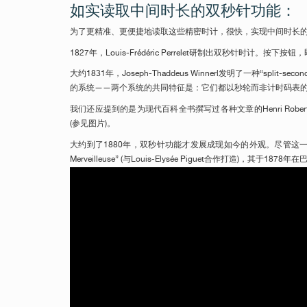
如实读取中间时长的双秒针功能：
为了更精准、更便捷地读取这些精密时计，很快，实现中间时长
1827年，Louis-Frédéric Perrelet研制出双秒
大约1831年，Joseph-Thaddeus Winnerl发明了一种
的系统——两个系统的共同特征是：它们都以秒轮而非计时码表
伪冒品
我们还应提到的是为现代百科全书撰写过各种文章的Henri Robert
(参见图片)。
大约到了1880年，双秒针功能才发展成现如今的外观。尽管这一时
Merveilleuse” (与Louis-Elysée Piguet合作打造)，其于
Vidéo Youtube
伪冒品