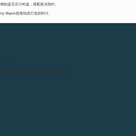
个镌刻蓝宝石计时盘，搭配夜光指针。
 Watch慈善拍卖打造的时计。
请留意。
务必保持高度警觉，并于购买前与我们联系。
计，完全由我们的自有制表厂自主生产，且由我们自己的一位制表师组装完成。在F.P.J
这在制表业是极其珍罕难得的。受Only Watch慈善拍卖专用之计时码表的启
在仅为6.80毫米的厚度内，容纳下超大日期显示，这是F.P.Journe品牌的代表
卓越品质之一。
s-Matthieu Rieussec。这很顺理成章，因为他在1822年发明了这种“书写时间”的机械装置
一笔带过计时码表的历史，就剥夺了您知晓其他精彩故事的权利，同时您也将错过现代计时码