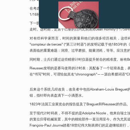
在考虑测量时间之前，首先需要能够极为准确显示时间的仪器，要精确到
1/16秒) 的第一人，然后用这种方法测量某个现象的时长。遇
下一阶段是独立秒钟的显示：一根独立的秒针集成于时间显示装置，
走时。这时期，定居于巴黎的日内瓦制表师Jean Romilly于175
对有些科学家而言，时间的测量和他们的很多经历相关，这些科学家
“compteur de tierces” (“第三计时器”) 的发明记载于他18
表面临的重重难题：润滑、过早磨损、能量消耗，等等。应注意
伪冒品
同时期，士兵们通过这些精密计时仪器提升射击的精准度。标有Bre
Rieussec发明的是赛马使用的计时表：其配备了一个珐琅表
在“书写”时间，可谓恰如其名“chronograph”——源自希腊词语“Chr
后来这个系统几经改良，改良者中包括Abraham-Louis Bre
钮，指针即向表盘滴下一小滴墨水。
1823年法国工业展览会的报告提及了Breguet和Rieussec的
伪冒品
至于现代计时码表，不得不提的是Adolphe Nicole，他来自瑞士汝
的复位归零机械装置，其中的桃轮部件一直沿用至今。作为尤其
François-Paul Journe踏着18世纪伟大制表师们的足迹继