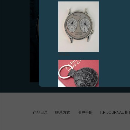
原创概念源自FRANCIS FORD COPPOLA （INVENIT
发明），并由FRANÇOIS-PAUL JOURNE变为现实
（FECIT制造）
伪冒品
日内瓦，2023 年 3 月 27 日 - 转换到独具匠心的数字式
时间显示： F.P.JOURNE 推出 FFC
伪冒品
产品目录
联系方式
用户手册
F.P.JOURNAL 期