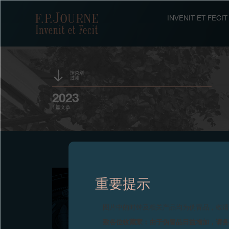
跳
跳
跳
转
到
过
F.P.Journe
INVENIT ET FEC
至
页
搜
主
脚
索
要
内
容
按类别
过滤
2023
时计
1篇文章
重要提示
图片中的时钟及相关产品均为伪冒品，敬
致各位收藏家：由于伪冒品日益增加，请