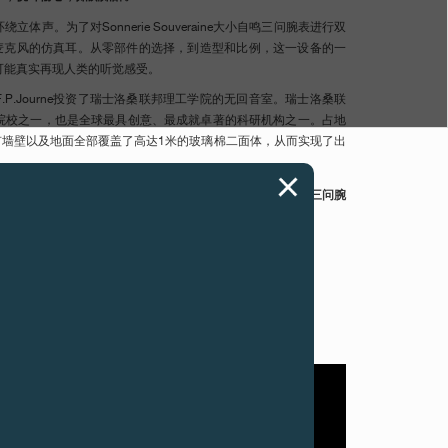
体声。为了对Sonnerie Souveraine大小自鸣三问腕表进行双
用了带麦克风的仿真耳。从零部件的选择，到造型和比例，这一设备的一
可能真实再现人类的听觉感受。
P.Journe投资了瑞士洛桑联邦理工学院的无回音室。瑞士洛桑联
院校之一，也是全球最具创意、最成就卓著的科研机构之一。占地
有墙壁以及地面全部覆盖了高达1米的玻璃棉二面体，从而实现了出
，亲自感受F.P.Journe Sonnerie Souveraine大小自鸣三问腕
技壮举的灵魂之声——独一无二的体验定能让您流连忘返。