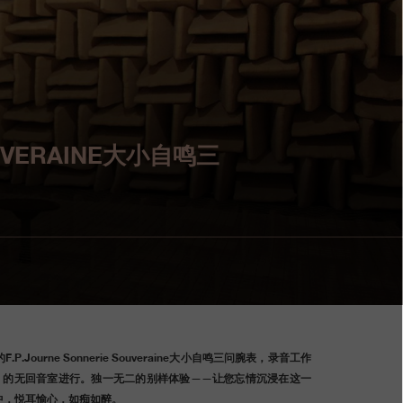
VERAINE大小自鸣三
Journe Sonnerie Souveraine大小自鸣三问腕表，录音工作
FL) 的无回音室进行。独一无二的别样体验——让您忘情沉浸在这一
中，悦耳愉心，如痴如醉。