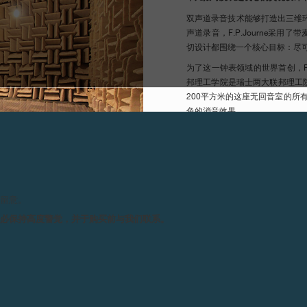
双声道录音技术能够打造出三维环绕立
声道录音，F.P.Journe采
切设计都围绕一个核心目标：尽
为了这一钟表领域的世界首创，F.
邦理工学院是瑞士两大联邦理工
200平方米的这座无回音室的所
色的消音效果。
我们诚挚邀请您
下载文件
，戴上耳机
表的机械核心，亲耳聆听这一科
聆听双声道录音：
请留意。
务必保持高度警觉，并于购买前与我们联系。