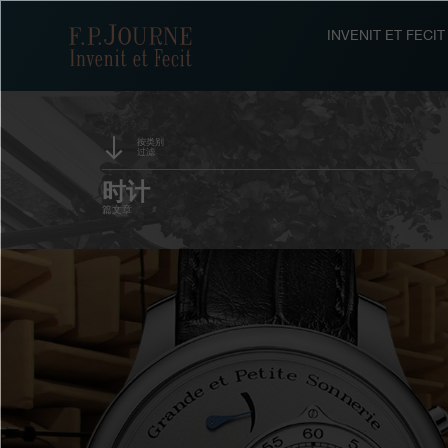
跳
跳
跳
转
到
过
F.P.Journe
INVENIT ET FEC
至
页
搜
主
脚
索
要
内
容
按类别
过滤
时计
篇文章