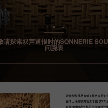
2018
探索双声道报时的SONNERIE SOU
问腕表
敬请探索世界首创：双声道报时的F.P.
在瑞士洛桑联邦理工学院 (EP
卓凡报时腕表之机芯的灵魂设计