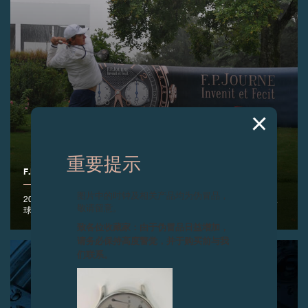
重要提示
F.P.JOURNE高尔夫球杯 2020
图片中的时钟及相关产品均为伪冒品，
2020年8月30日 - F.P.Journe于日内瓦高尔夫俱乐部举办第七届高尔夫
敬请留意。
球杯，比赛采用史特伯福特计分法。
致各位收藏家：由于伪冒品日益增加，
请务必保持高度警觉，并于购买前与我
们联系。