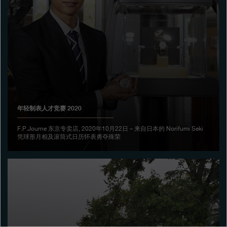
专卖店
产品目录
联系方式
Search
搜索
年轻制表人才竞赛 2020
简体中文
FRANÇAIS
ENGLISH
日本語
F.P.Journe 东京专卖店, 2020年10月22日 – 来自日本的 Norifumi Seki
凭球形月相及滚筒式日历怀表勇夺殊荣