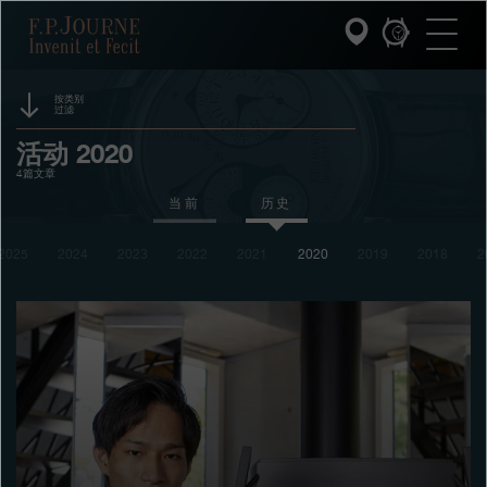
跳
跳
跳
F.P.Journe
转
到
过
至
页
搜
主
脚
索
要
内
按类别
过滤
容
INVENIT ET FECIT (发明与制造)
赞助
活动 2020
4篇文章
系列
奖项
当前
历史
F.P.JOURNE的世界
展览
2025
2024
2023
2022
2021
2020
2019
2018
2
拍卖
PATRIMOINE服务
竞赛
客户服务
餐厅
媒体