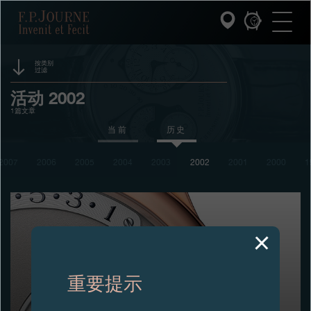
跳
跳
跳
F.P.Journe
转
到
过
至
页
搜
主
脚
索
要
内
按类别
过滤
容
INVENIT ET FECIT (发明与制造)
赞助
活动 2002
1篇文章
系列
奖项
当前
历史
F.P.JOURNE的世界
展览
2007
2006
2005
2004
2003
2002
2001
2000
1
拍卖
PATRIMOINE服务
竞赛
客户服务
餐厅
重要提示
媒体