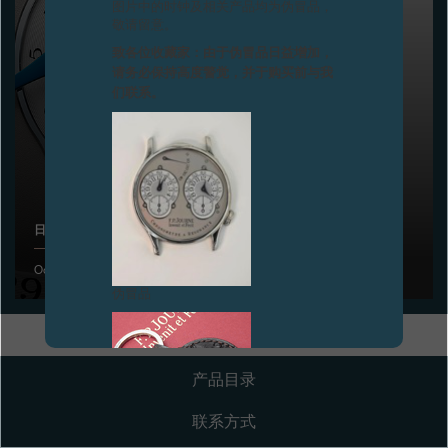
图片中的时钟及相关产品均为伪冒品，
敬请留意。
专卖店
致各位收藏家：由于伪冒品日益增加，
请务必保持高度警觉，并于购买前与我
产品目录
们联系。
联系方式
Search
搜索
日内瓦钟表大奖
简体中文
FRANÇAIS
ENGLISH
日本語
Octa Calendrier日历腕表荣获日内瓦钟表大奖之评委会特别奖
伪冒品
产品目录
联系方式