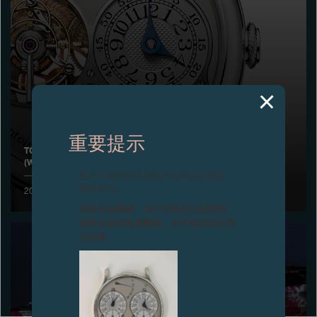
专卖店
产品目录
联系方式
Search
搜索
重要提示
TOURBILLON SOUVERAIN陀飞轮腕表在日本荣获“年度时计”
(WATCH OF THE YEAR) 大奖
简体中文
FRANÇAIS
ENGLISH
日本語
图片中的时钟及相关产品均为伪冒品，
敬请留意。
2004年12月
致各位收藏家：由于伪冒品日益增加，
请务必保持高度警觉，并于购买前与我
们联系。