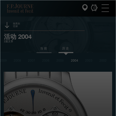
跳
跳
跳
F.P.Journe
转
到
过
至
页
搜
主
脚
索
要
内
按类别
过滤
容
INVENIT ET FECIT (发明与制造)
赞助
活动 2004
2篇文章
系列
奖项
当前
历史
F.P.JOURNE的世界
展览
2009
2008
2007
2006
2005
2004
2003
2002
2
拍卖
PATRIMOINE服务
竞赛
客户服务
餐厅
媒体