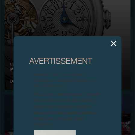
Boutiques
Catalogue
Contact
Search
Rechercher
AVERTISSEMENT
LE TOURBILLON SOUVERAIN REÇOIT LE GRAND PRIX DE LA
MONTRE DE L’ANNÉE AU JAPON
FRANÇAIS
ENGLISH
日本語
简体中文
Attention, tous ces modèles
d’horloges et produits dérivés sont
Décembre 2004
des contrefaçons.
À tous nos collectionneurs : devant
la recrudescence de faux articles,
nous vous conseillons de faire
preuve de la plus grande vigilance
et de nous contacter avant
d’acheter.