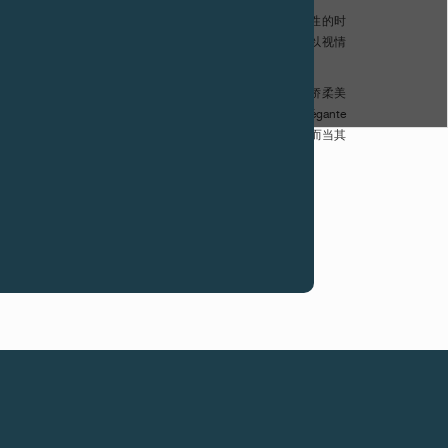
rne本人亲自为现场云集的嘉宾展示品牌的全新系列，及其所采用的革命性的时
，技术过硬，精准可靠，续航超长。“Élégante腕表”可以视情
新走时。可以说，它实现了所有女性用家及制表师的梦想。
适性尤为出色。这一电子机械腕表既精准可靠，又极具优雅娇柔美
0年之久，而待机状态下的使用寿命更长达18年。倘若Élégante
钟，其会自动进入待机模式，指针即停止运行，以节省能量。而当其
确的时间——取最短路径。