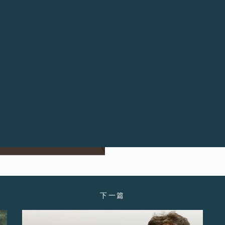
François-Paul Jou
计概念。它专从女性角度构思和设计
况适时停走，又可视情况自动重
其创意机芯的研发历时8年，舒
感，在每日使用状态下可连续运行1
腕表处于静止不动状态达30分
再次动起来，指针会自动指向正
下一篇