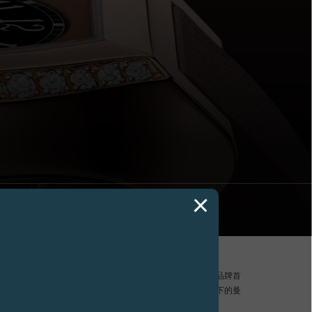
.Journe在美国纽约New York Palace酒店Jewel套房举行品牌首
腕表”发布会。在位于55层的这一套房，恢宏大气的落地窗令落日下的曼
供了摄人心魄的背景。