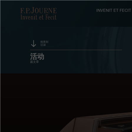
跳
跳
跳
转
到
过
F.P.Journe
INVENIT ET FEC
至
页
搜
主
脚
索
要
内
容
按类别
过滤
赞助
活动
篇文章
奖项
展览
拍卖
竞赛