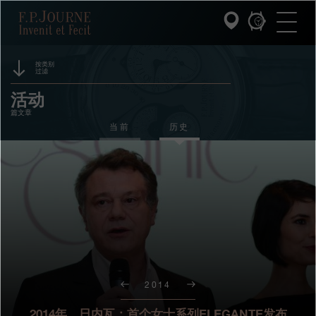
跳
跳
跳
F.P.Journe
转
到
过
至
页
搜
主
脚
索
要
内
按类别
过滤
容
INVENIT ET FECIT (发明与制造)
赞助
活动
篇文章
系列
奖项
当前
历史
F.P.JOURNE的世界
展览
拍卖
PATRIMOINE服务
竞赛
客户服务
餐厅
2014
媒体
2014年，日内瓦：首个女士系列ELEGANTE发布