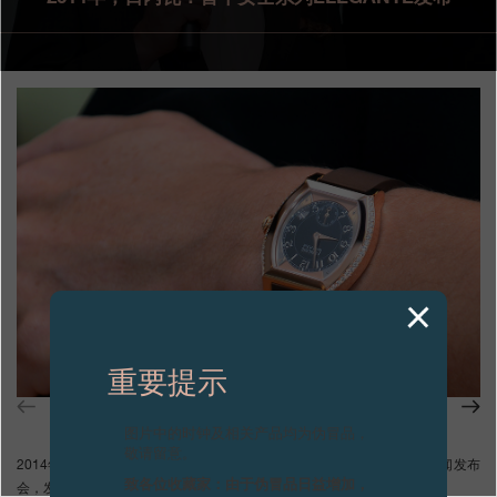
专卖店
产品目录
联系方式
Search
搜索
简体中文
FRANÇAIS
ENGLISH
日本語
重要提示
图片中的时钟及相关产品均为伪冒品，
敬请留意。
2014年1月22日——F.P.Journe在品牌一年一度的一月展览期间举行新闻发布
致各位收藏家：由于伪冒品日益增加，
会，发布其首个女表系列Élégante。