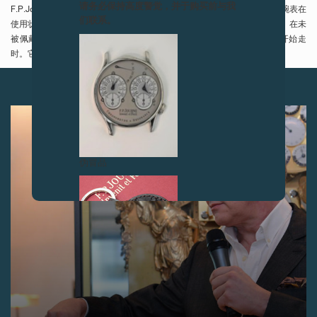
请务必保持高度警觉，并于购买前与我
F.P.Journe构想出一个革命性的时计概念——且专为女性打造。Élégante腕表在
们联系。
使用状态下可连续运行10年之久，而待机状态下的使用寿命更长达18年。在未
被佩戴的状态下，时间会自动停走；而当被戴回手腕，腕表又会重新开始走
时。它既具备电子机械表的舒适易用性，又精准可靠、极具优雅娇柔美感。
下一篇
伪冒品
伪冒品