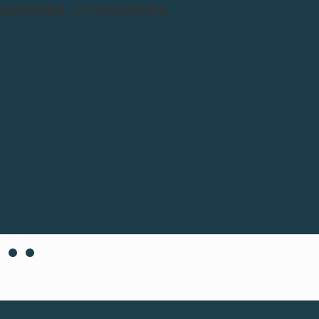
集中于同一屋檐下进行。
务必保持高度警觉，并于购买前与我们联系。
瑞士国家理事会 (Swiss State Cou
Tschudi先生，以及两家公司的两位主
江诗丹顿首席执行官兼Cadraniers d
Genève及Boîtiers de Genè