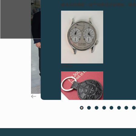
致各位收藏家：由于伪冒品日益增加，请
伪冒品
伪冒品