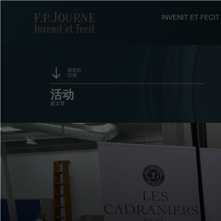
跳
跳
跳
转
到
过
F.P.Journe
INVENIT ET FEC
至
页
搜
主
脚
索
要
内
容
按类别
过滤
赞助
活动
篇文章
奖项
展览
拍卖
竞赛