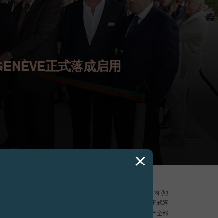
E GENÈVE正式落成启用
yrin)——上周二早6点，在位于日内瓦州梅兰市的一幢综合建筑内 (地
，表盘厂Cadraniers de Genève与表壳厂Boîtiers de Genève正式落
表建筑占地2,600平方米，将表盘、表壳及金属表链的生产全部