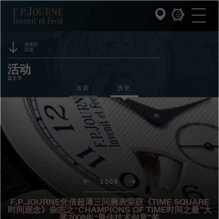
跳
跳
跳
F.P.Journe
转
到
过
至
页
搜
主
脚
索
要
内
按类别
过滤
容
INVENIT ET FECIT (发明与制造)
赞助
活动
篇文章
系列
奖项
当前
历史
F.P.JOURNE的世界
展览
拍卖
PATRIMOINE服务
竞赛
客户服务
餐厅
2009
媒体
F.P.JOURNE凭借超薄三问腕表荣获《TIME SQUARE
时间观念》杂志之“CHAMPIONS OF TIME时间之最”大
奖2008年“最佳技术创意”奖