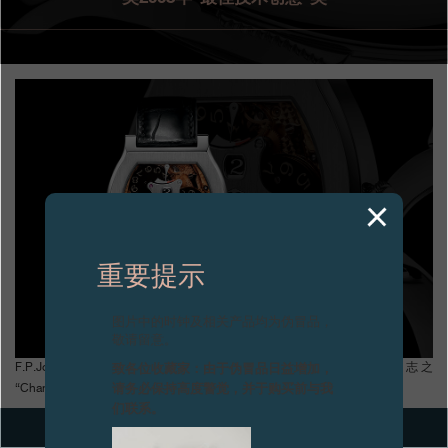
专卖店
产品目录
联系方式
Search
搜索
简体中文
FRANÇAIS
ENGLISH
日本語
重要提示
图片中的时钟及相关产品均为伪冒品，
敬请留意。
致各位收藏家：由于伪冒品日益增加，
F.P.Journe凭借超薄三问腕表荣获《Time Square时间观念》杂志之
请务必保持高度警觉，并于购买前与我
“Champions of Time时间之最”大奖2008年“最佳技术创意”奖
们联系。
下一篇