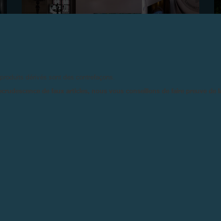
F.P.JOURNE PARTENAIRE DE LA PREMIÈRE
 produits dérivés sont des contrefaçons.
ÉDITION DE MAZE DESIGN BASEL
ecrudescence de faux articles, nous vous conseillons de faire preuve de 
Bâle, le 24 juin 2025 - F.P.Journe était partenaire de la
première édition de MAZE Design Basel, qui s’est
déroulée les 16 et 17 juin 2025 au sein de la Offene
Kirche Elisabethen, à Bâle.