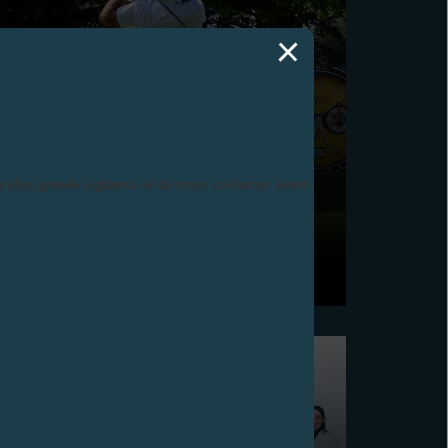
la plus grande vigilance et de nous contacter avant d’acheter.
COUPE DE GOLF F.P.JOURNE 2025
Vandœuvres, 15 juin 2025 - La 12e édition de la
Coupe de Golf F.P.Journe s'est tenue au Golf Club de
Genève.