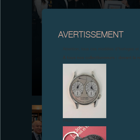
AVERTISSEMENT
F.P.JOURNE INAUGURE LE PREMIER MAZE/ART
Attention, tous ces modèles d’horloges et
AWARDS F.P.JOURNE
À tous nos collectionneurs : devant la r
F.P.Journe inaugure le premier MAZE/Art Awards
F.P.Journe, remis à l’artiste brésilien Victor Fidelis pour
l’œuvre « No limit do privado » (2025, Galerie Verve,
São Paulo), lors de MIRA à Paris.
FAUX