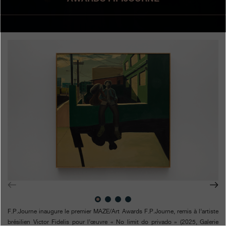
Boutiques
Catalogue
Contact
Search
Rechercher
FRANÇAIS
ENGLISH
日本語
简体中文
F.P.Journe inaugure le premier MAZE/Art Awards F.P.Journe, remis à l’artiste
brésilien Victor Fidelis pour l’œuvre « No limit do privado » (2025, Galerie