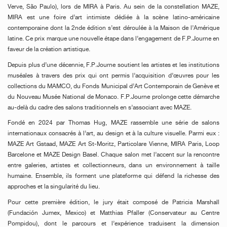
Verve, São Paulo), lors de MIRA à Paris. Au sein de la constellation MAZE,
MIRA est une foire d’art intimiste dédiée à la scène latino-américaine
contemporaine dont la 2nde édition s’est déroulée à la Maison de l’Amérique
latine. Ce prix marque une nouvelle étape dans l’engagement de F.P.Journe en
faveur de la création artistique.
Depuis plus d’une décennie, F.P.Journe soutient les artistes et les institutions
muséales à travers des prix qui ont permis l’acquisition d’œuvres pour les
collections du MAMCO, du Fonds Municipal d’Art Contemporain de Genève et
du Nouveau Musée National de Monaco. F.P.Journe prolonge cette démarche
au-delà du cadre des salons traditionnels en s’associant avec MAZE.
Fondé en 2024 par Thomas Hug, MAZE rassemble une série de salons
internationaux consacrés à l’art, au design et à la culture visuelle. Parmi eux :
MAZE Art Gstaad, MAZE Art St-Moritz, Particolare Vienne, MIRA Paris, Loop
Barcelone et MAZE Design Basel. Chaque salon met l’accent sur la rencontre
entre galeries, artistes et collectionneurs, dans un environnement à taille
humaine. Ensemble, ils forment une plateforme qui défend la richesse des
approches et la singularité du lieu.
Pour cette première édition, le jury était composé de Patricia Marshall
(Fundación Jumex, Mexico) et Matthias Pfaller (Conservateur au Centre
Pompidou), dont le parcours et l’expérience traduisent la dimension