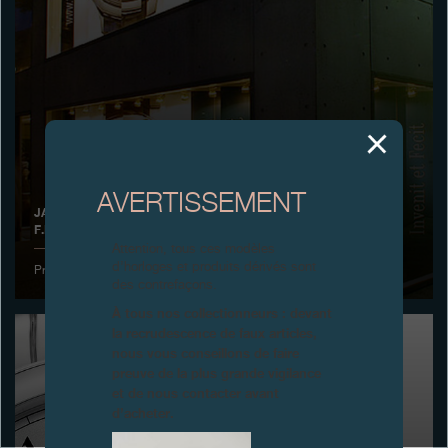
Boutiques
Catalogue
Contact
Search
Rechercher
AVERTISSEMENT
JAPON: PREMIER ANNIVERSAIRE DE LA BOUTIQUE
F.P.JOURNE, TOKYO
FRANÇAIS
ENGLISH
日本語
简体中文
Attention, tous ces modèles
d’horloges et produits dérivés sont
Premier anniversaire de la Boutique F.P.Journe
des contrefaçons.
À tous nos collectionneurs : devant
la recrudescence de faux articles,
nous vous conseillons de faire
preuve de la plus grande vigilance
et de nous contacter avant
d’acheter.