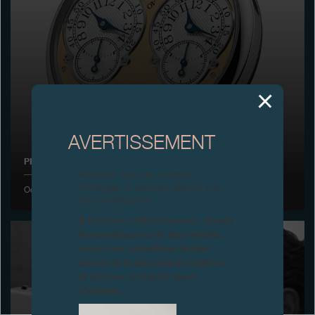
Boutiques
Catalogue
Contact
Search
Rechercher
AVERTISSEMENT
PRÉSENTATION DU CHRONOMÈTRE À RÉSONANCE À BÂLE
FRANÇAIS
ENGLISH
日本語
简体中文
Attention, tous ces modèles
d’horloges et produits dérivés sont
Octobre 2000
des contrefaçons.
À tous nos collectionneurs : devant
la recrudescence de faux articles,
nous vous conseillons de faire
preuve de la plus grande vigilance
et de nous contacter avant
d’acheter.