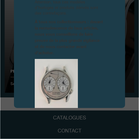
Attention, tous ces modèles
d’horloges et produits dérivés sont
Boutiques
des contrefaçons.
À tous nos collectionneurs : devant
Catalogue
la recrudescence de faux articles,
nous vous conseillons de faire
Contact
preuve de la plus grande vigilance
et de nous contacter avant
Search
Rechercher
d’acheter.
PRÉSENTATION DE L'OCTA RÉSERVE DE MARCHE À BÂLE
FRANÇAIS
ENGLISH
日本語
简体中文
Septembre 2001
FAUX
CATALOGUES
CONTACT